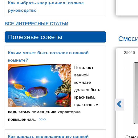
Как выбрать кварц‑винил: полное
1 120
11 610
руководство
ВСЕ ИНТЕРЕСНЫЕ СТАТЬИ
Полезные советы
Смеси
Каким может быть потолок в ванной
26063
25046
комнате?
Потолок в
ванной
комнате
должен быть
красивым,
практичным -
ведь этому помещению характерна
повышенная...
>>>
Как сделать перепланировку ванной
sinka Y Y40-
Смеситель Rossinka Y Y35-
Смеси