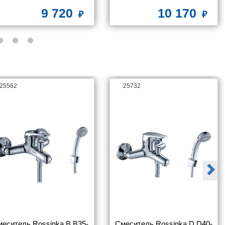
9 720
10 170
25562
25732
еситель Rossinka B B35-
Смеситель Rossinka D D40-