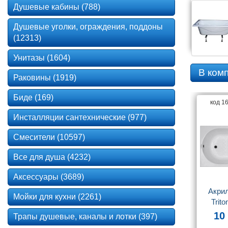
Душевые кабины (788)
Душевые уголки, ограждения, поддоны
(12313)
Унитазы (1604)
В ком
Раковины (1919)
Биде (169)
код 1
Инсталляции сантехнические (977)
Смесители (10597)
Все для душа (4232)
Аксессуары (3689)
Акрил
Мойки для кухни (2261)
Trito
120x
10
Трапы душевые, каналы и лотки (397)