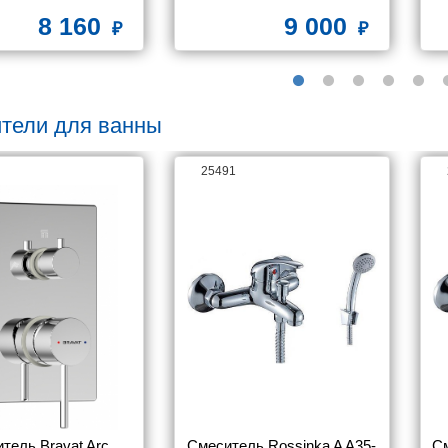
8 160
9 000
тели для ванны
25491
тель Bravat Arc 
Смеситель Rossinka A A35-
См