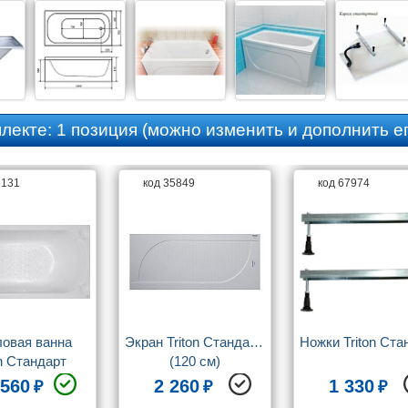
плекте:
1 позиция
(можно изменить и дополнить ег
6131
код 35849
код 67974
овая ванна 
Экран Triton Стандарт 
Ножки Triton Ста
n Стандарт 
(120 см)
70 экстра 
 560
2 260
1 330