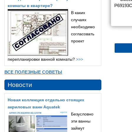
ы с душем
31 для ванны с душем
P69193C
комнаты в квартире?
В каких
5 180
5 366
случаях
необходимо
согласовать
проект
перепланировки ванной комнаты?
>>>
ВСЕ ПОЛЕЗНЫЕ СОВЕТЫ
Новости
Новая коллекция отдельно стоящих
акриловых ванн Aquatek
Безусловно
эти ванны
займут