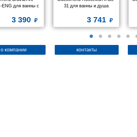
-ENG для ванны с 
31 для ванны и душа
душем
3 390
3 741
о компании
контакты