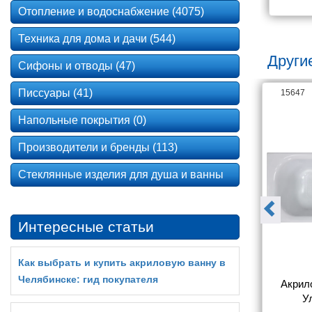
Отопление и водоснабжение (4075)
Техника для дома и дачи (544)
Другие
Сифоны и отводы (47)
Писсуары (41)
16041
15647
Напольные покрытия (0)
Производители и бренды (113)
Стеклянные изделия для душа и ванны
Интересные статьи
Как выбрать и купить акриловую ванну в
Челябинске: гид покупателя
на Triton 
Акриловая ванна Triton 
Акрило
160x70
Ультра 170x70
У