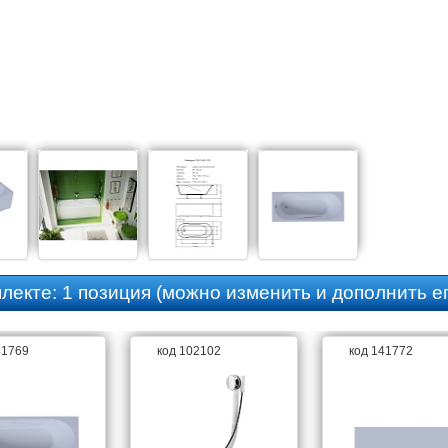
плекте:
1 позиция
(можно изменить и дополнить ег
41769
код 102102
код 141772