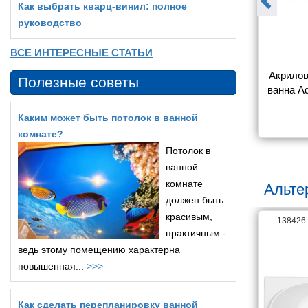
Как выбрать кварц‑винил: полное
руководство
ВСЕ ИНТЕРЕСНЫЕ СТАТЬИ
иловая, 
Ванна 
Акрилов
Полезные советы
AQUATEK AQ-
акриловая,отдельностоящая
ванна Aq
700*780*600 
, AQUATEK AQ-128778WT 
Кали
7 010
99 500
Каким может быть потолок в ванной
 со сливом и 
ТЕРА 1700 * 780 * 590. В 
фронтал
т: белый 
комплекте со сливом и 
комнате?
вый.
ножками. Цвет: белый 
Потолок в
глянцевый. .
ванной
комнате
Альте
должен быть
красивым,
138418
138426
практичным -
ведь этому помещению характерна
повышенная...
>>>
Как сделать перепланировку ванной