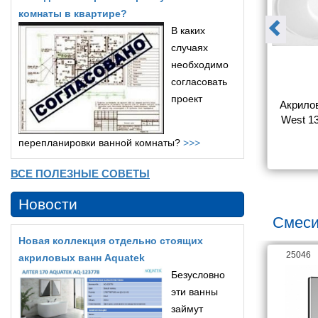
комнаты в квартире?
В каких
случаях
необходимо
согласовать
проект
на Aquanet 
Акриловая ванна Aquanet 
Акрилов
с каркасом)
Roma 160x70 (с каркасом)
West 13
перепланировки ванной комнаты?
>>>
8 266
18 481
ВСЕ ПОЛЕЗНЫЕ СОВЕТЫ
Новости
Смеси
Новая коллекция отдельно стоящих
26063
25046
акриловых ванн Aquatek
Безусловно
эти ванны
займут