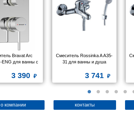
тель Bravat Arc 
Смеситель Rossinka A A35-
См
-ENG для ванны с 
31 для ванны и душа
душем
3 390
3 741
о компании
контакты