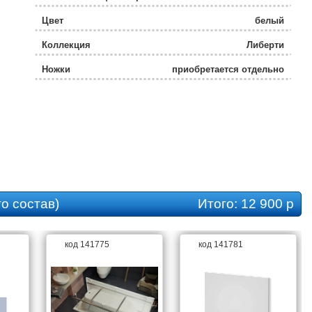
Цвет
белый
Коллекция
Либерти
Ножки
приобретается отдельно
Каркас
приобретается отдельно
Высота с опорой, см
54
о состав)
Итого:
12 900 р
код 141775
код 141781