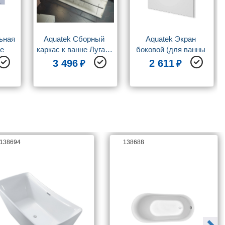
ьная 
Aquatek Сборный 
Aquatek Экран 
е 
каркас к ванне Лугано 
боковой (для ванны 
и 
150/Либерти 150 
Лугано/Либерти) 
3 496
2 611
(шпильки)
универсальный
138694
138688