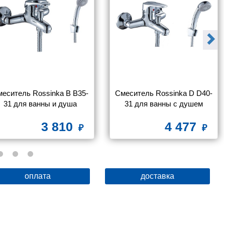
еситель Rossinka B B35-
Смеситель Rossinka D D40-
31 для ванны и душа
31 для ванны с душем
3 810
4 477
оплата
доставка