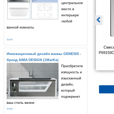
центральное
место в
интерьере
любой
ванной комнаты.
>>>
sinka Y Y40-
Смеситель Rossinka Y Y35-
Смеси
ы с душем
31 для ванны с душем
P69193C
Инновационный дизайн ванны GENESIS -
бренд AIMA DESIGN (1MarKa)
5 180
5 366
Приобретите
изящность и
изысканный
дизайн,
который
подчеркнет
ваш стиль жизни
>>>