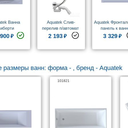
tek Ванна 
Aquatek Слив-
Aquatek Фронтал
иберти 
перелив п/автомат 
панель к ванн
ольная 150*70 
WIRQUIN для ванны 
Лугано/Либерт
 900
2 193
3 329
см
с внешним кабелем 
150см
L=700 мм 
регулируем.сифоном, 
вентиль и клапан 
латунь хром ST-
 размеры ванн: форма - , бренд - Aquatek
0000010
101821