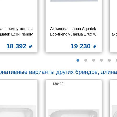
ая прямоугольная 
Акриловая ванна Aquatek 
uatek Eco-Friendly 
Eco-friendly Лайма 170х70 
ак
бри 160х70 без 
LAI170-0000001 без 
18 392
19 230
ьного экрана,без 
фронтального экрана, без 
17
опоры
гидромассажа, без 
со
опоры(каркаса)
рнативные варианты других брендов, длина
138429