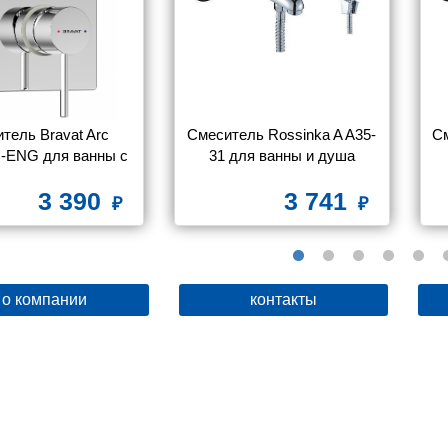
тель Bravat Arc 
Смеситель Rossinka A A35-
См
-ENG для ванны с 
31 для ванны и душа
душем
3 390
3 741
о компании
контакты