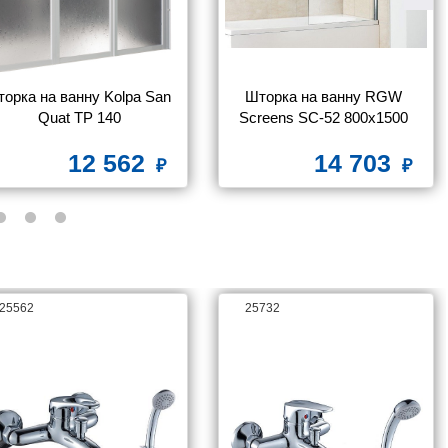
орка на ванну Kolpa San 
Шторка на ванну RGW 
Quat TP 140
Screens SC-52 800x1500 
стекло чистое
12 562
14 703
25562
25732