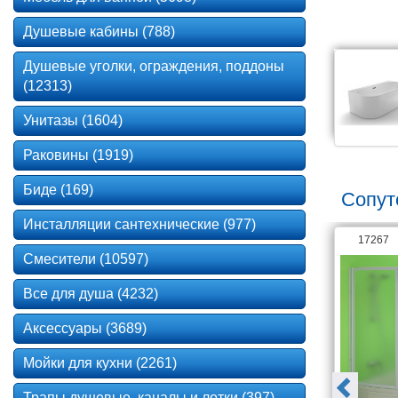
Душевые кабины (788)
Душевые уголки, ограждения, поддоны
(12313)
Унитазы (1604)
Раковины (1919)
Биде (169)
Сопут
Инсталляции сантехнические (977)
18789
17267
Смесители (10597)
Все для душа (4232)
Аксессуары (3689)
Мойки для кухни (2261)
Трапы душевые, каналы и лотки (397)