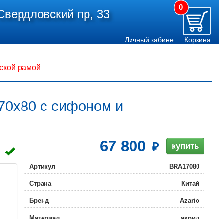
0
Свердловский пр, 33
Личный кабинет
Корзина
ской рамой
70х80 с сифоном и
67 800
купить
Артикул
BRA17080
Страна
Китай
Бренд
Azario
Материал
акрил