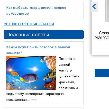
Как выбрать кварц‑винил: полное
руководство
ВСЕ ИНТЕРЕСНЫЕ СТАТЬИ
sinka Y Y40-
Смеситель Rossinka Y Y35-
Смеси
Полезные советы
ы с душем
31 для ванны с душем
P69193C
Каким может быть потолок в ванной
5 180
5 366
комнате?
Потолок в
ванной
комнате
должен быть
красивым,
практичным -
ведь этому помещению характерна
повышенная...
>>>