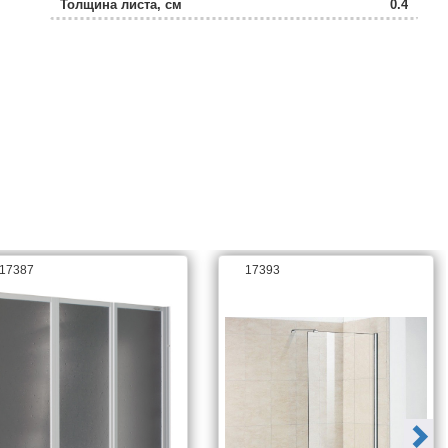
Толщина листа, см
0.4
Слив-перелив
есть, в комплекте
Ориентация
левая / правая / по центру
Коллекция
BRADFORD
17387
17393