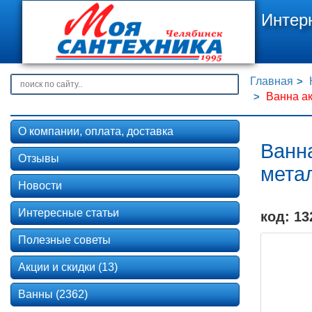
Интер
Главная
Ванна а
О компании, оплата, доставка
Ванн
Отзывы
мета
Новости
Интересные статьи
код: 13
Полезные советы
Акции и скидки (13)
Ванны (2362)