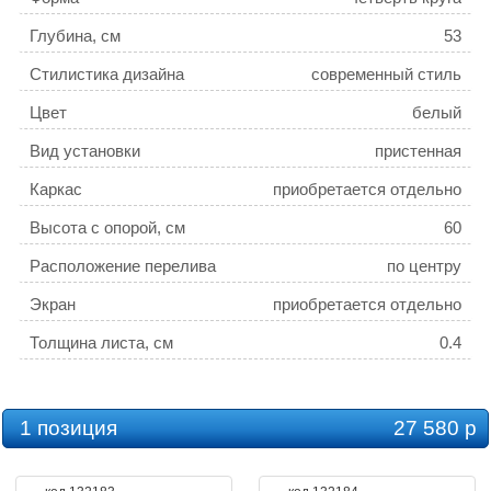
Глубина, см
53
Стилистика дизайна
современный стиль
Цвет
белый
Вид установки
пристенная
Каркас
приобретается отдельно
Высота с опорой, см
60
Расположение перелива
по центру
Экран
приобретается отдельно
Толщина листа, см
0.4
Слив-перелив
приобретается отдельно
Ориентация
левая / правая
1 позиция
27 580 р
Угловая конструкция
да