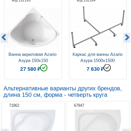
код 132183
код 132184
Коллекция
Азура
Ванна акриловая Azario 
Каркас для ванны Azario 
Азура 150х150
Азура 1500х1500 
(АЗК0001)
27 580
7 630
Альтернативные варианты других брендов,
длина 150 см, форма - четверть круга
71862
67947