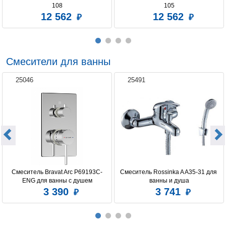
108
105
12 562
12 562
Смесители для ванны
25046
25491
Смеситель Bravat Arc P69193C-
Смеситель Rossinka A A35-31 для 
ENG для ванны с душем
ванны и душа
3 390
3 741