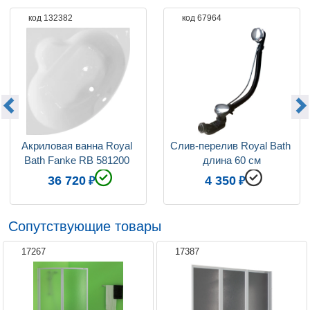
отдельно
код 132382
код 67964
Коллекция
Fanke
Монтаж
пристенная
Область применения
бытовая / для пожилых
людей / для детей
Вес, кг
25.5
Стиль
современный
Ароматерапия
нет, установка не
Акриловая ванна Royal 
Слив-перелив Royal Bath 
предусмотрена
Bath Fanke RB 581200 
длина 60 см
Хромотерапия
нет, установка не
140x140
36 720
4 350
предусмотрена
Озонирование
нет, установка не
предусмотрена
Габариты (Д Ш Г)
138x138x46 см
Сопутствующие товары
Объем
300
17267
17387
Ориентация
Универсальная
Аэромассаж
нет, установка не
предусмотрена