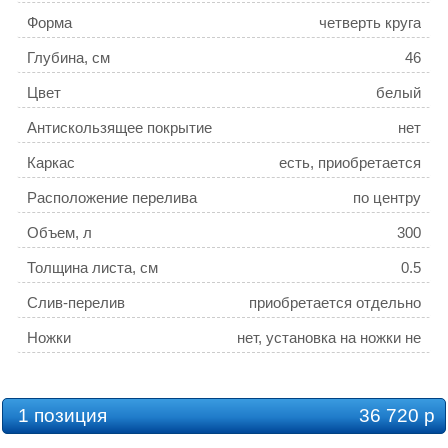
Форма
четверть круга
Глубина, см
46
Цвет
белый
Антискользящее покрытие
нет
Каркас
есть, приобретается
отдельно
Расположение перелива
по центру
Объем, л
300
Толщина листа, см
0.5
Слив-перелив
приобретается отдельно
Ножки
нет, установка на ножки не
предусмотрена
Ручки для ванн
нет, установка не
предусмотрена
Система гидромассажа
нет, установка не
1 позиция
36 720 р
предусмотрена
Подголовники для ванн
нет, приобретается