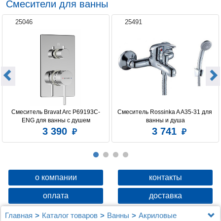
Смесители для ванны
25046
25491
Смеситель Bravat Arc P69193C-
Смеситель Rossinka A A35-31 для 
ENG для ванны с душем
ванны и душа
3 390
3 741
о компании
контакты
оплата
доставка
Главная
Каталог товаров
Ванны
Акриловые