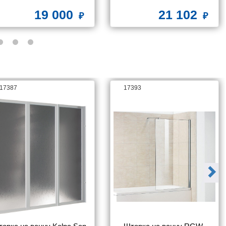
правая
каркаса, без экрана
19 000
21 102
17387
17393