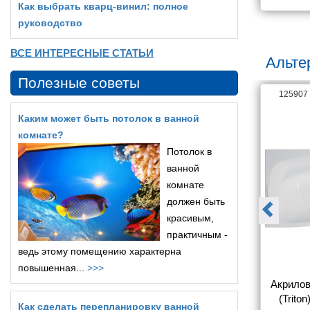
Как выбрать кварц‑винил: полное
руководство
ВСЕ ИНТЕРЕСНЫЕ СТАТЬИ
Альте
Полезные советы
67915
125907
Каким может быть потолок в ванной
комнате?
Потолок в
ванной
комнате
должен быть
красивым,
практичным -
ведь этому помещению характерна
повышенная...
>>>
а Royal Bath 
Акриловая ванна Royal Bath 
Акрилов
02 170x100 R
Alpine RB 819102 L 170х100
(Trito
Как сделать перепланировку ванной