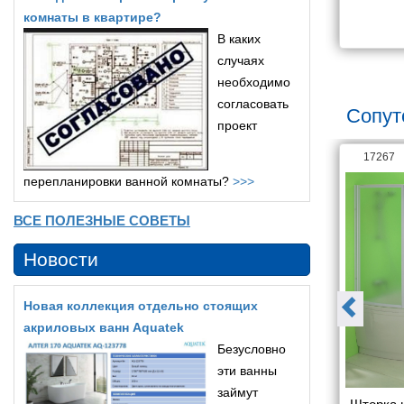
комнаты в квартире?
1 428
21 620
В каких
случаях
необходимо
согласовать
Сопут
проект
18789
17267
перепланировки ванной комнаты?
>>>
ВСЕ ПОЛЕЗНЫЕ СОВЕТЫ
Новости
Новая коллекция отдельно стоящих
акриловых ванн Aquatek
Безусловно
эти ванны
займут