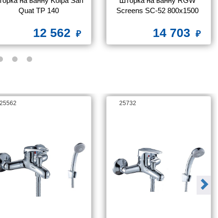
орка на ванну Kolpa San 
Шторка на ванну RGW 
Quat TP 140
Screens SC-52 800x1500 
стекло чистое
12 562
14 703
25562
25732