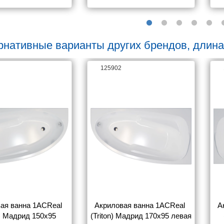
рнативные варианты других брендов, длина
125902
ая ванна 1ACReal 
Акриловая ванна 1ACReal 
А
n) Мадрид 150х95 
(Triton) Мадрид 170х95 левая