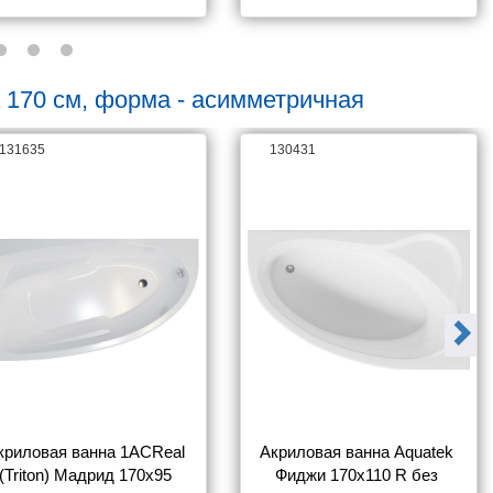
 170 см, форма - асимметричная
131635
130431
криловая ванна 1ACReal 
Акриловая ванна Aquatek 
(Triton) Мадрид 170х95 
Фиджи 170х110 R без 