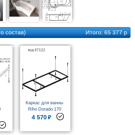
о состав)
Итого:
65 377 р
код 67122
Каркас для ванны 
9
Riho Dorado 170 
усиленный
4 570