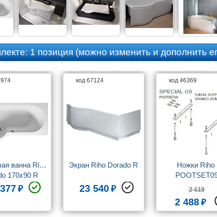
плекте:
1 позиция
(можно изменить и дополнить ег
3974
код 67124
код 46369
ая ванна Riho 
Экран Riho Dorado R
Ножки Riho 
do 170x90 R
POOTSET0
 377
23 540
2 619
2 488