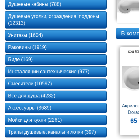
Душевые кабины (788)
Душевые уголки, ограждения, поддоны
(12313)
В ком
Унитазы (1604)
Раковины (1919)
код 6
Биде (169)
Инсталляции сантехнические (977)
Смесители (10597)
Все для душа (4232)
Акрилов
Аксессуары (3689)
Dora
Мойки для кухни (2261)
65
Трапы душевые, каналы и лотки (397)