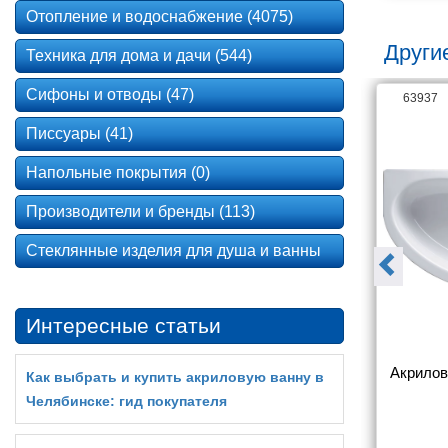
Отопление и водоснабжение (4075)
Други
Техника для дома и дачи (544)
Сифоны и отводы (47)
63975
63937
Писсуары (41)
Напольные покрытия (0)
Производители и бренды (113)
Стеклянные изделия для душа и ванны
Интересные статьи
а Riho Lyra 
Акриловая ванна Riho Doppio 
Акрилова
Как выбрать и купить акриловую ванну в
10 L
180x130 L
Челябинске: гид покупателя
0 406
146 590