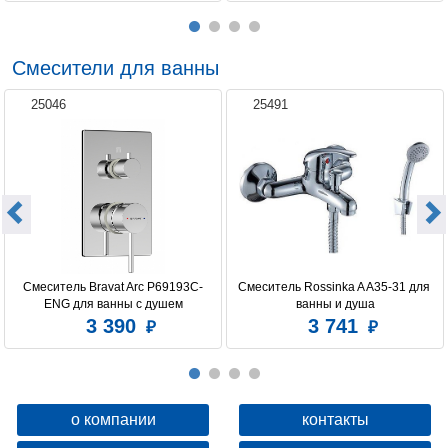
Смесители для ванны
25046
25491
Смеситель Bravat Arc P69193C-
Смеситель Rossinka A A35-31 для 
ENG для ванны с душем
ванны и душа
3 390
3 741
о компании
контакты