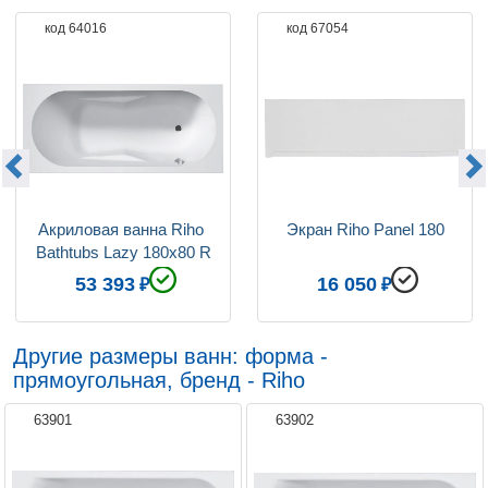
код 64016
код 67054
Акриловая ванна Riho 
Экран Riho Panel 180
Bathtubs Lazy 180х80 R
53 393
16 050
Другие размеры ванн: форма -
прямоугольная, бренд - Riho
63901
63902