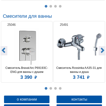
Смесители для ванны
25046
25491
Смеситель Bravat Arc P69193C-
Смеситель Rossinka A A35-31 для 
ENG для ванны с душем
ванны и душа
3 390
3 741
о компании
контакты