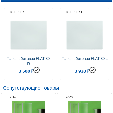
Вес, кг
27
код 131750
код 131751
Ориентация
левая / правая
Подголовники для ванн
приобретается отдельно
Коллекция
Pragmatika
Панель боковая FLAT 80 
Панель боковая FLAT 80 L
R
3 500
3 930
Сопутствующие товары
17267
17328