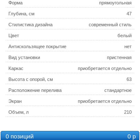
Форма
прямоугольная
Глубина, см
47
Стилистика дизайна
современный стиль
Цвет
белый
Антискользящее покрытие
нет
Вид установки
пристенная
Каркас
приобретается отдельно
Высота с опорой, см
63
Расположение перелива
стандартное
Экран
приобретается отдельно
Объем, л
210
Толщина листа, см
0.4
Слив-перелив
приобретается отдельно
0 позиций
0 р