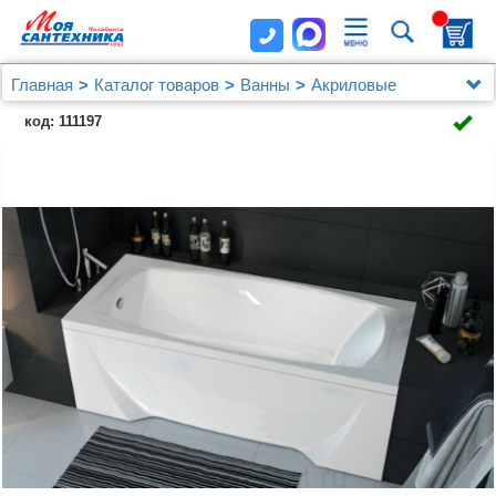
Главная
Каталог товаров
Ванны
Акриловые
Акриловая ванна Marka One (1MarKa) Pragmatika
код: 111197
193-170х80 c возможностью обрезки нужного размера