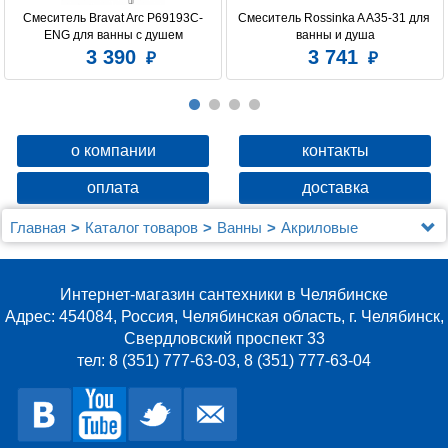
Смеситель Bravat Arc P69193C-
Смеситель Rossinka A A35-31 для 
ENG для ванны с душем
ванны и душа
3 390
3 741
о компании
контакты
оплата
доставка
Главная
Каталог товаров
Ванны
Акриловые
Акриловая ванна Marka One (1MarKa) Pragmatika
193-170х80 c возможностью обрезки нужного размера
Интернет-магазин сантехники в Челябинске
Адрес: 454084, Россия, Челябинская область, г. Челябинск,
Свердловский проспект 33
тел: 8 (351) 777-63-03, 8 (351) 777-63-04