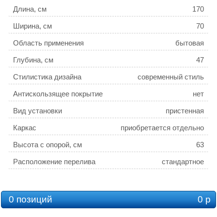
Длина, см
170
Ширина, см
70
Область применения
бытовая
Глубина, см
47
Стилистика дизайна
современный стиль
Антискользящее покрытие
нет
Вид установки
пристенная
Каркас
приобретается отдельно
Высота с опорой, см
63
Расположение перелива
стандартное
Экран
приобретается отдельно
Объем, л
170
0 позиций
0 р
Толщина листа, см
0,4