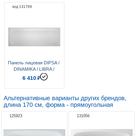
код 131769
Слив-перелив
приобретается отдельно
Вес, кг
23,6
Ориентация
левая / правая
Подголовники для ванн
приобретается отдельно
Коллекция
Libra
Панель лицевая DIPSA / 
DINAMIKA / LIBRA / 
AELITA / CALYPSO / 
6 410
AGORA 170
Альтернативные варианты других брендов,
длина 170 см, форма - прямоугольная
125923
131056