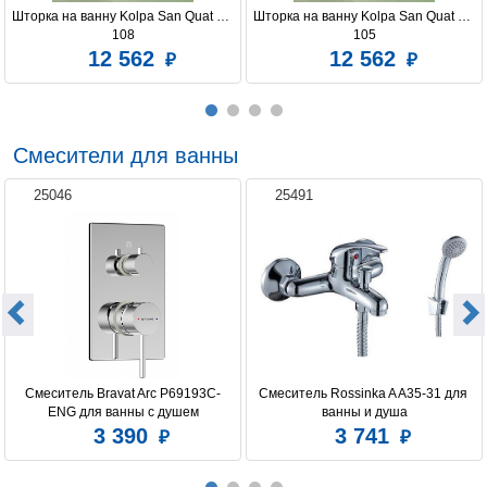
Шторка на ванну Kolpa San Quat TP 
Шторка на ванну Kolpa San Quat TP 
108
105
12 562
12 562
Смесители для ванны
25046
25491
Смеситель Bravat Arc P69193C-
Смеситель Rossinka A A35-31 для 
ENG для ванны с душем
ванны и душа
3 390
3 741