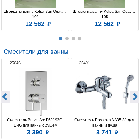
Шторка на ванну Kolpa San Quat TP 
Шторка на ванну Kolpa San Quat TP 
108
105
12 562
12 562
Смесители для ванны
25046
25491
Смеситель Bravat Arc P69193C-
Смеситель Rossinka A A35-31 для 
ENG для ванны с душем
ванны и душа
3 390
3 741