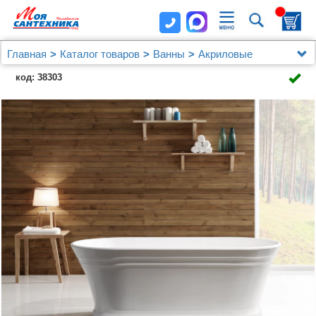
Главная
Каталог товаров
Ванны
Акриловые
Акриловая ванна BelBagno BB402-1700-790 170x80
код: 38303