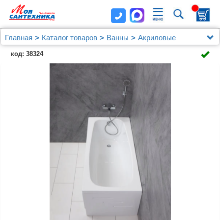
Главная
Каталог товаров
Ванны
Акриловые
Акриловая ванна BelBagno BB102 160x70
код: 38324