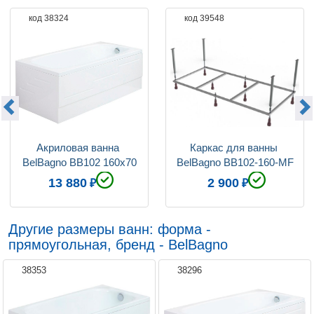
код 38324
код 39548
Акриловая ванна 
Каркас для ванны 
BelBagno BB102 160x70
BelBagno BB102-160-MF
13 880
2 900
Другие размеры ванн: форма -
прямоугольная, бренд - BelBagno
38353
38296