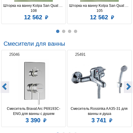
Шторка на ванну Kolpa San Quat TP 
Шторка на ванну Kolpa San Quat TP 
108
105
12 562
12 562
Смесители для ванны
25046
25491
Смеситель Bravat Arc P69193C-
Смеситель Rossinka A A35-31 для 
ENG для ванны с душем
ванны и душа
3 390
3 741