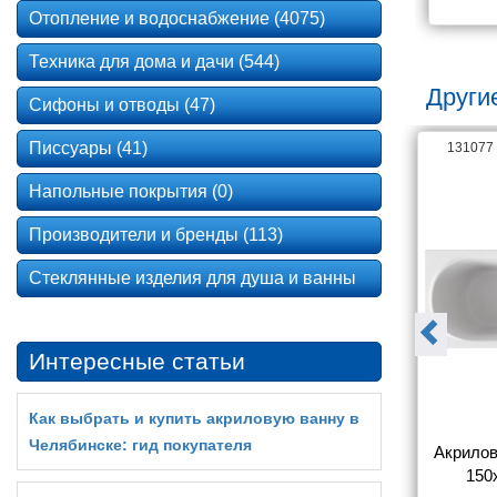
Отопление и водоснабжение (4075)
Техника для дома и дачи (544)
Други
Сифоны и отводы (47)
Писсуары (41)
15255
131077
Напольные покрытия (0)
Производители и бренды (113)
Стеклянные изделия для душа и ванны
Интересные статьи
Как выбрать и купить акриловую ванну в
Челябинске: гид покупателя
а BAS Тесса 
Акриловая ванна BAS Ибица 
Акрилов
 каркасе
150х70, на каркасе
150