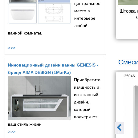
центральное
ну Radaway 
Шторка на ванну MarkaOne 
место в
Шторка н
 прозрачное 
Afrodita/Ibiza/Palermo 
интерьере
о R
150*150*140 ТW белый, 
любой
7 724
18 200
стекло прозрачное
ванной комнаты.
>>>
Смеси
Инновационный дизайн ванны GENESIS -
бренд AIMA DESIGN (1MarKa)
26063
25046
Приобретите
изящность и
изысканный
дизайн,
который
подчеркнет
ваш стиль жизни
>>>