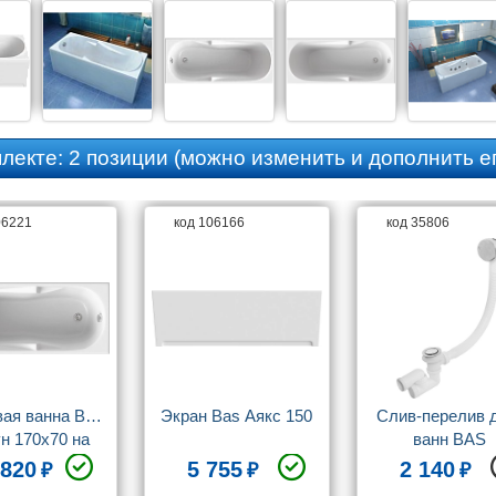
плекте:
2 позиции
(можно изменить и дополнить ег
06221
код 106166
код 35806
ая ванна BAS 
Экран Bas Аякс 150
Слив-перелив д
н 170x70 на 
ванн BAS
каркасе
 820
5 755
2 140