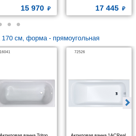
15 970
17 445
 170 см, форма - прямоугольная
16041
72526
Акриловая ванна Triton 
Акриловая ванна 1ACReal 