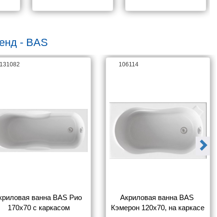
енд - BAS
131082
106114
криловая ванна BAS Рио 
Акриловая ванна BAS 
170х70 с каркасом
Кэмерон 120x70, на каркасе