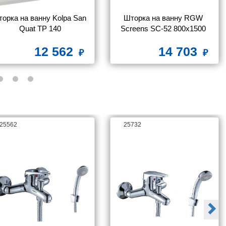
орка на ванну Kolpa San 
Шторка на ванну RGW 
Quat TP 140
Screens SC-52 800x1500 
стекло чистое
12 562
14 703
25562
25732