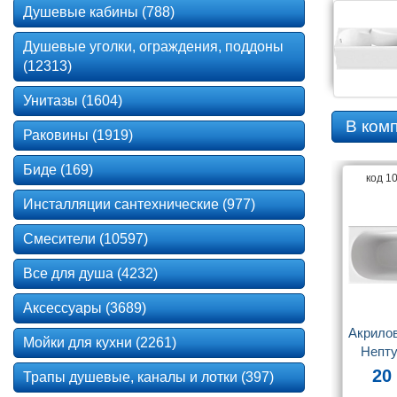
Душевые кабины (788)
Душевые уголки, ограждения, поддоны
(12313)
Унитазы (1604)
В ком
Раковины (1919)
Биде (169)
код 1
Инсталляции сантехнические (977)
Смесители (10597)
Все для душа (4232)
Аксессуары (3689)
Акрилов
Мойки для кухни (2261)
Непту
20
Трапы душевые, каналы и лотки (397)