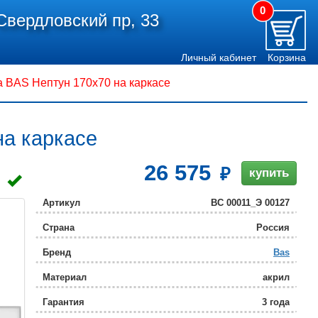
0
Свердловский пр, 33
Личный кабинет
Корзина
 BAS Нептун 170x70 на каркасе
на каркасе
26 575
купить
Артикул
ВС 00011_Э 00127
Страна
Россия
Бренд
Bas
Материал
акрил
Гарантия
3 года