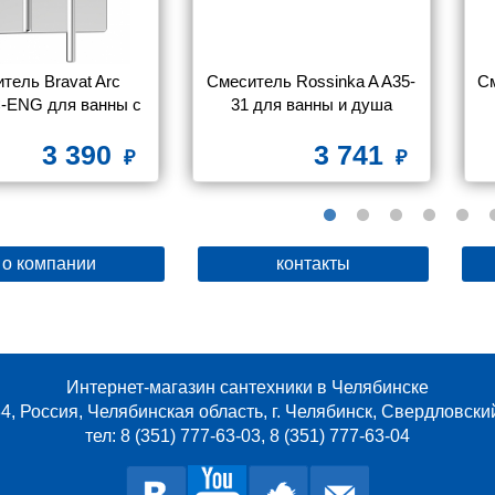
тель Bravat Arc 
Смеситель Rossinka A A35-
См
-ENG для ванны с 
31 для ванны и душа
душем
3 390
3 741
о компании
контакты
Интернет-магазин сантехники в Челябинске
4, Россия, Челябинская область, г. Челябинск, Свердловски
тел: 8 (351) 777-63-03, 8 (351) 777-63-04