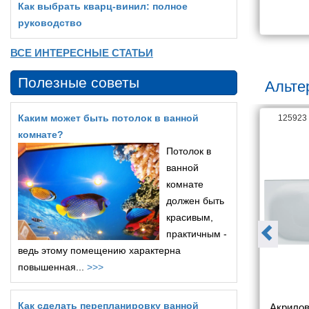
Как выбрать кварц‑винил: полное
8 105
19 410
руководство
ВСЕ ИНТЕРЕСНЫЕ СТАТЬИ
Полезные советы
Альте
Каким может быть потолок в ванной
16110
125923
комнате?
Потолок в
ванной
комнате
должен быть
красивым,
практичным -
ведь этому помещению характерна
повышенная...
>>>
Как сделать перепланировку ванной
на 1ACReal 
Акриловая ванна Triton Дина 
Акрилов