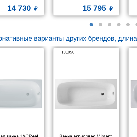
14 730
15 795
рнативные варианты других брендов, длина
131056
ая ванна 1ACReal 
Ванна акриловая Mirsant 