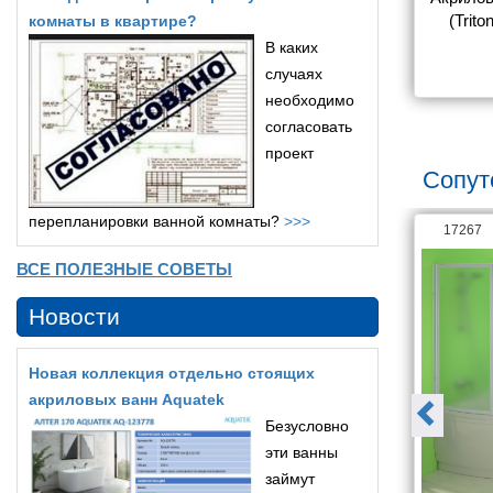
ри 170x70
170х75 обрезная
(Trit
комнаты в квартире?
В каких
4 150
15 110
случаях
необходимо
согласовать
проект
Сопут
перепланировки ванной комнаты?
>>>
18789
17267
ВСЕ ПОЛЕЗНЫЕ СОВЕТЫ
Новости
Новая коллекция отдельно стоящих
акриловых ванн Aquatek
Безусловно
эти ванны
займут