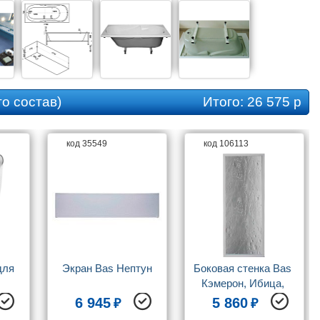
Толщина листа, см
0.4
Слив-перелив
приобретается отдельно
Ориентация
левая / правая
Система гидромассажа
Установка по желанию
о состав)
Итого:
26 575 р
Коллекция
Нептун
код 35549
код 106113
ля 
Экран Bas Нептун
Боковая стенка Bas 
Кэмерон, Ибица, 
Лима, Мальдива 
6 945
5 860
пластик