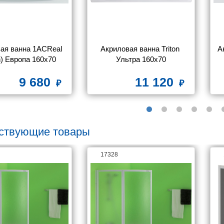
ая ванна 1ACReal 
Акриловая ванна Triton 
А
on) Европа 160x70
Ультра 160x70
9 680
11 120
ствующие товары
17328