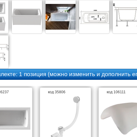
плекте:
1 позиция
(можно изменить и дополнить ег
06237
код 35806
код 106111