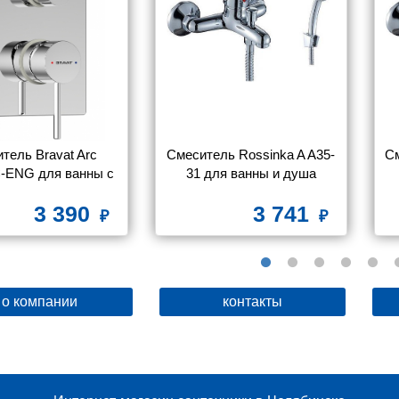
тель Bravat Arc 
Смеситель Rossinka A A35-
См
-ENG для ванны с 
31 для ванны и душа
душем
3 390
3 741
о компании
контакты