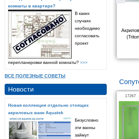
комнаты в квартире?
В каких
случаях
необходимо
на 1ACReal 
Акриловая ванна Aquatek 
Акрилов
согласовать
на 160x70
Мия 160x70 без 
(Trit
фронтального экрана, без 
проект
3 410
17 912
гидромассажа, без 
опоры(каркаса)
перепланировки ванной комнаты?
>>>
ВСЕ ПОЛЕЗНЫЕ СОВЕТЫ
Сопут
Новости
18789
17267
Новая коллекция отдельно стоящих
акриловых ванн Aquatek
Безусловно
эти ванны
займут