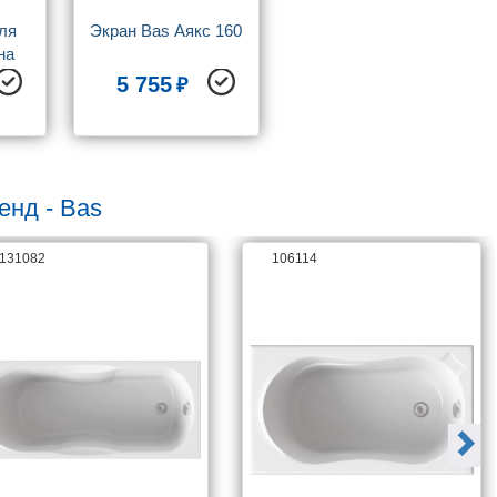
ля 
Экран Bas Аякс 160
а 
5 755
енд - Bas
131082
106114