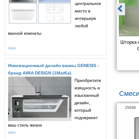
центральное
место в
интерьере
любой
ванной комнаты.
ну Radaway 
Шторка на ванну MarkaOne 
Шторка н
>>>
 прозрачное 
Afrodita/Ibiza/Palermo 
о R
150*150*140 ТW белый, 
7 724
18 200
стекло прозрачное
Инновационный дизайн ванны GENESIS -
бренд AIMA DESIGN (1MarKa)
Приобретите
изящность и
Смеси
изысканный
дизайн,
26063
25046
который
подчеркнет
ваш стиль жизни
>>>