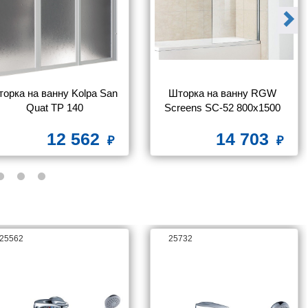
орка на ванну Kolpa San 
Шторка на ванну RGW 
Quat TP 140
Screens SC-52 800x1500 
стекло чистое
12 562
14 703
25562
25732