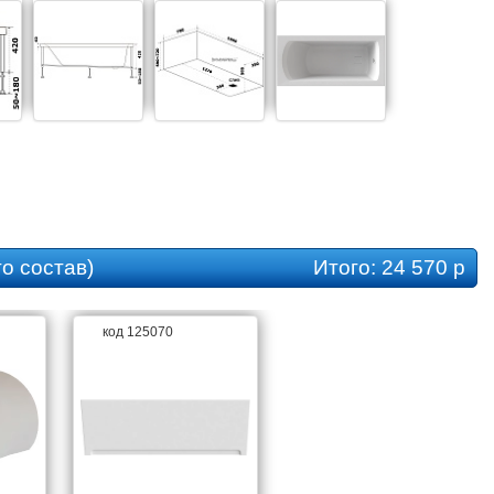
о состав)
Итого:
24 570 р
код 125070