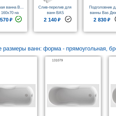
ая ванна BAS 
Слив-перелив для 
Подголовник д
 160x70 на 
ванн BAS
ванны Bas Дюн
каркасе
белый
 570
2 140
2 830
е размеры ванн: форма - прямоугольная, бр
131079