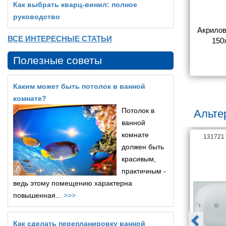
Как выбрать кварц‑винил: полное
руководство
а BAS Тесса 
Акриловая ванна BAS Ибица 
Акрилов
ВСЕ ИНТЕРЕСНЫЕ СТАТЬИ
 каркасе
150х70, на каркасе
150
Полезные советы
8 105
19 410
Каким может быть потолок в ванной
комнате?
Потолок в
Альте
ванной
комнате
16644
131721
должен быть
красивым,
практичным -
ведь этому помещению характерна
повышенная...
>>>
Как сделать перепланировку ванной