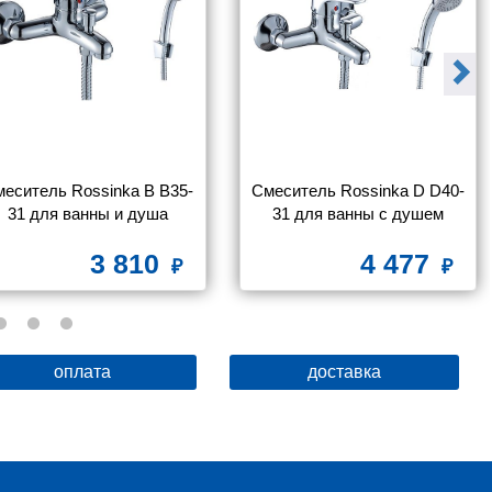
еситель Rossinka B B35-
Смеситель Rossinka D D40-
31 для ванны и душа
31 для ванны с душем
3 810
4 477
оплата
доставка