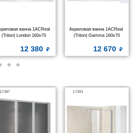
криловая ванна 1ACReal 
Акриловая ванна 1ACReal 
(Triton) London 160х70
(Triton) Gamma 160x70
12 380
12 670
17387
17393