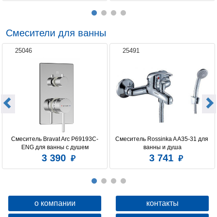
Смесители для ванны
25046
25491
Смеситель Bravat Arc P69193C-
Смеситель Rossinka A A35-31 для 
ENG для ванны с душем
ванны и душа
3 390
3 741
о компании
контакты