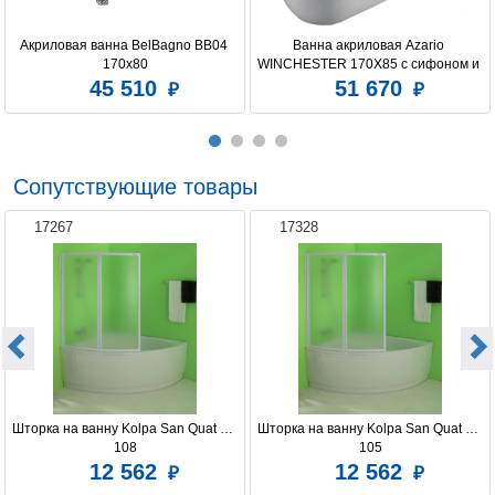
Акриловая ванна BelBagno BB04 
Ванна акриловая Azario 
170x80
WINCHESTER 170X85 с сифоном и 
металлической рамой
45 510
51 670
Сопутствующие товары
17267
17328
Шторка на ванну Kolpa San Quat TP 
Шторка на ванну Kolpa San Quat TP 
108
105
12 562
12 562