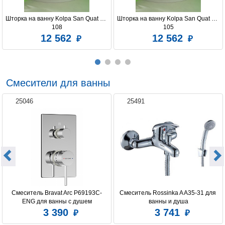
Шторка на ванну Kolpa San Quat TP 
Шторка на ванну Kolpa San Quat TP 
108
105
12 562
12 562
Смесители для ванны
25046
25491
Смеситель Bravat Arc P69193C-
Смеситель Rossinka A A35-31 для 
ENG для ванны с душем
ванны и душа
3 390
3 741