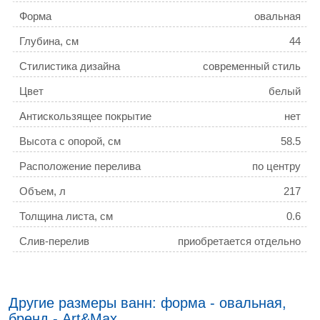
Форма
овальная
Глубина, см
44
Стилистика дизайна
современный стиль
Цвет
белый
Антискользящее покрытие
нет
Высота с опорой, см
58.5
Расположение перелива
по центру
Объем, л
217
Толщина листа, см
0.6
Слив-перелив
приобретается отдельно
Подголовники для ванн
нет
Коллекция
Genova
Другие размеры ванн: форма - овальная,
бренд - Art&Max