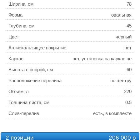
Ширина, см
78
Форма
овальная
Глубина, см
45
Цвет
черный
Антискользящее покрытие
нет
Каркас
нет, установка на каркас не
предусмотрена
Высота с опорой, см
60
Расположение перелива
по центру
Объем, л
220
Толщина листа, см
0.5
Слив-перелив
есть, в комплекте
Ножки
есть, в комплекте
Ручки для ванн
нет, установка не
2 позиции
206 000 р