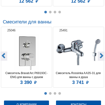
12 562
12 562
Смесители для ванны
25046
25491
Смеситель Bravat Arc P69193C-
Смеситель Rossinka A A35-31 для 
ENG для ванны с душем
ванны и душа
3 390
3 741
о компании
контакты