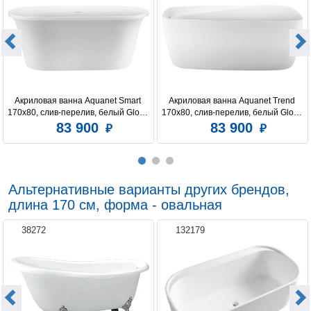
Ориентация
Универсальная
Аэромассаж
нет, установка не
предусмотрена
Диаметр слива ванны, см
5.2
Для слива-перелива диаметром, см
5.2
Акриловая ванна Aquanet Smart 
Акриловая ванна Aquanet Trend 
170x80, слив-перелив, белый Gloss 
170x80, слив-перелив, белый Gloss 
Количество человек
1
Finish
Finish
83 900
83 900
Подводная подсветка
нет, установка не
предусмотрена
Система дезинфекции
нет, установка не
предусмотрена
Альтернативные варианты других брендов,
Управление
нет
длина 170 см, форма - овальная
Ручки
нет, установка не
предусмотрена
38272
132179
Подголовник
нет
Подлокотники
нет
Встроенное сиденье
нет
Экран
установка не