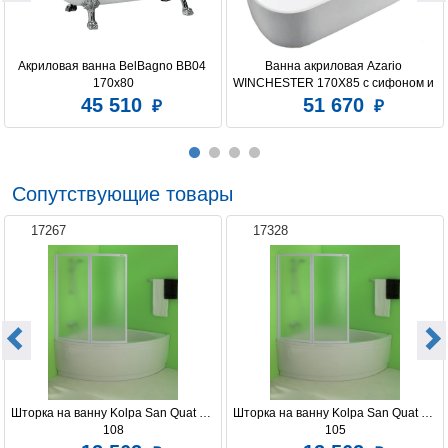
предусмотрена
Акриловая ванна BelBagno BB04 
Ванна акриловая Azario 
170x80
WINCHESTER 170X85 с сифоном и 
металлической рамой
45 510
51 670
Сопутствующие товары
17267
17328
Шторка на ванну Kolpa San Quat TP 
Шторка на ванну Kolpa San Quat TP 
108
105