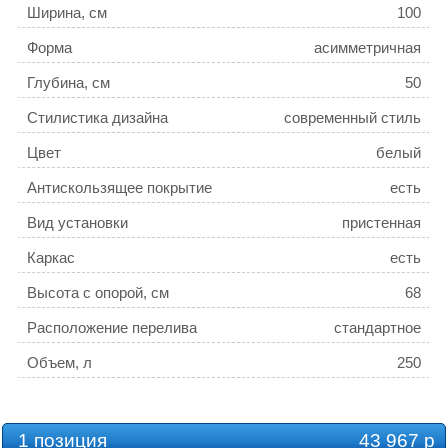
Ширина, см
100
Форма
асимметричная
Глубина, см
50
Стилистика дизайна
современный стиль
Цвет
белый
Антискользящее покрытие
есть
Вид установки
пристенная
Каркас
есть
Высота с опорой, см
68
Расположение перелива
стандартное
Объем, л
250
Толщина листа, см
0.4
Слив-перелив
есть
1 позиция
43 967 р