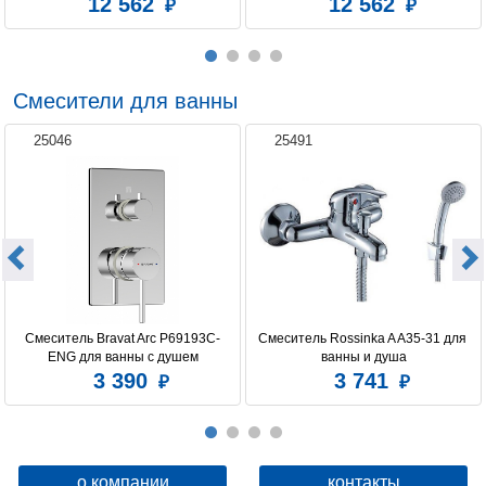
12 562
12 562
Смесители для ванны
25046
25491
Смеситель Bravat Arc P69193C-
Смеситель Rossinka A A35-31 для 
ENG для ванны с душем
ванны и душа
3 390
3 741
о компании
контакты