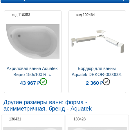
Вес, кг
45
код 110353
код 102464
Ориентация
правая
Ручки для ванн
приобретаются отдельно
Система гидромассажа
Установка по желанию
Угловая конструкция
да
Подголовники для ванн
нет / приобретается
отдельно
Коллекция
Вирго
Акриловая ванна Aquatek 
Бордюр для ванны 
Вирго 150x100 R, с 
Aquatek DEKOR-0000001 
каркасом, фронтальным 
195 см
43 967
2 360
экраном, сливом-
переливом
Другие размеры ванн: форма -
асимметричная, бренд - Aquatek
130431
130428