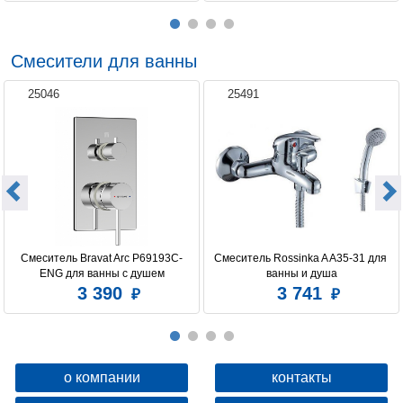
Смесители для ванны
25046
25491
Смеситель Bravat Arc P69193C-
Смеситель Rossinka A A35-31 для 
ENG для ванны с душем
ванны и душа
3 390
3 741
о компании
контакты