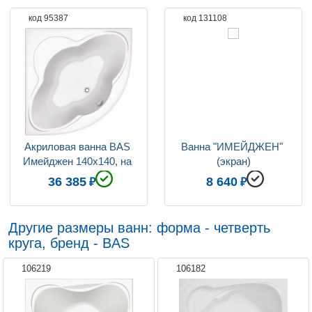
код 95387
код 131108
Вес, кг
31
Ориентация
левая / правая
Система гидромассажа
Установка по желанию
Угловая конструкция
да
Коллекция
Имейджен
Акриловая ванна BAS 
Ванна "ИМЕЙДЖЕН" 
Имейджен 140x140, на 
(экран)
каркасе
36 385
8 640
Другие размеры ванн: форма - четверть
круга, бренд - BAS
106219
106182