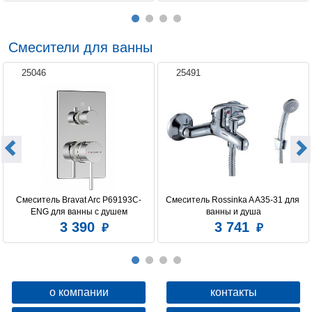
Смесители для ванны
25046
25491
Смеситель Bravat Arc P69193C-
Смеситель Rossinka A A35-31 для 
ENG для ванны с душем
ванны и душа
3 390
3 741
о компании
контакты