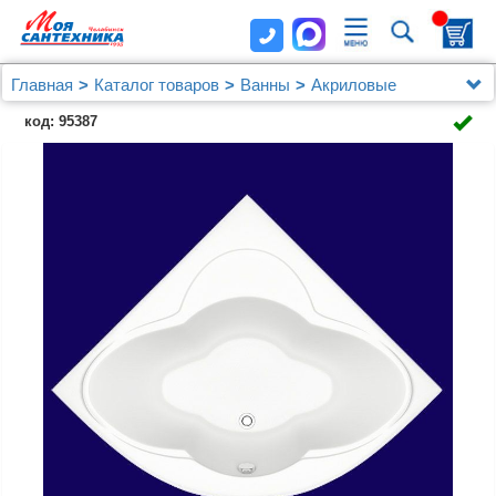
Главная
Каталог товаров
Ванны
Акриловые
Акриловая ванна BAS Имейджен 140x140, на
код: 95387
каркасе