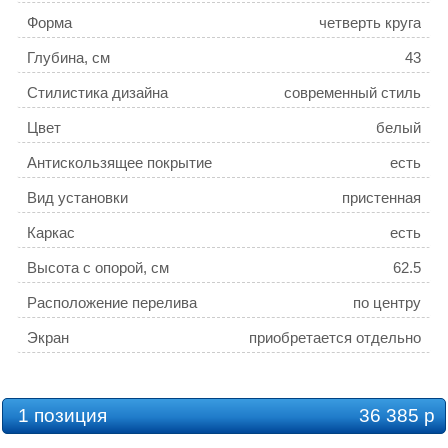
Форма
четверть круга
Глубина, см
43
Стилистика дизайна
современный стиль
Цвет
белый
Антискользящее покрытие
есть
Вид установки
пристенная
Каркас
есть
Высота с опорой, см
62.5
Расположение перелива
по центру
Экран
приобретается отдельно
Объем, л
250
Толщина листа, см
0.4
1 позиция
36 385 р
Слив-перелив
приобретается отдельно