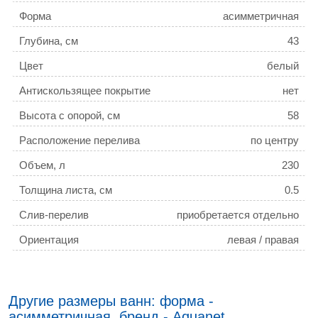
Форма
асимметричная
Глубина, см
43
Цвет
белый
Антискользящее покрытие
нет
Высота с опорой, см
58
Расположение перелива
по центру
Объем, л
230
Толщина листа, см
0.5
Слив-перелив
приобретается отдельно
Ориентация
левая / правая
Угловая конструкция
да
Подголовники для ванн
приобретается отдельно
Другие размеры ванн: форма -
Коллекция
Family Elegant
асимметричная, бренд - Aquanet