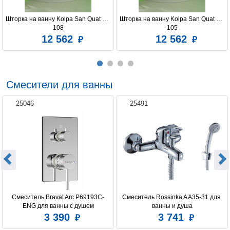
Шторка на ванну Kolpa San Quat TP 
Шторка на ванну Kolpa San Quat TP 
108
105
12 562
12 562
Смесители для ванны
25046
25491
Смеситель Bravat Arc P69193C-
Смеситель Rossinka A A35-31 для 
ENG для ванны с душем
ванны и душа
3 390
3 741