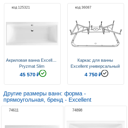
код 125321
код 36087
Акриловая ванна Excellent 
Каркас для ванны 
Pryzmat Slim 
Excellent универсальный 
WAEX.PRY16WHS 160x75
MR-02
45 570
4 750
Другие размеры ванн: форма -
прямоугольная, бренд - Excellent
74611
74898