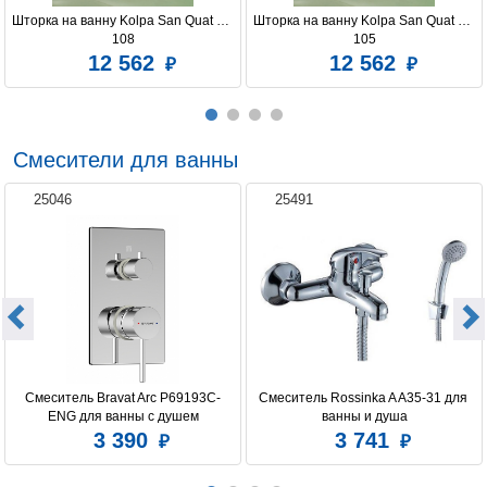
Шторка на ванну Kolpa San Quat TP 
Шторка на ванну Kolpa San Quat TP 
108
105
12 562
12 562
Смесители для ванны
25046
25491
Смеситель Bravat Arc P69193C-
Смеситель Rossinka A A35-31 для 
ENG для ванны с душем
ванны и душа
3 390
3 741