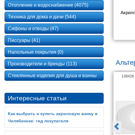
Отопление и водоснабжение (4075)
анна Gemy 
Акриловая ванна Gemy 
Акрило
Техника для дома и дачи (544)
3 B
G9072 K R
Сифоны и отводы (47)
4 700
250 976
Писсуары (41)
Напольные покрытия (0)
Альте
Производители и бренды (113)
Стеклянные изделия для душа и ванны
141867
138426
Интересные статьи
Как выбрать и купить акриловую ванну в
Челябинске: гид покупателя