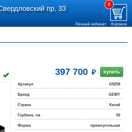
0
Свердловский пр, 33
Личный кабинет
Корзина
397 700
купить
Артикул
G9258
Бренд
GEMY
Страна
Китай
Глубина, см
50
Форма
прямоугольная