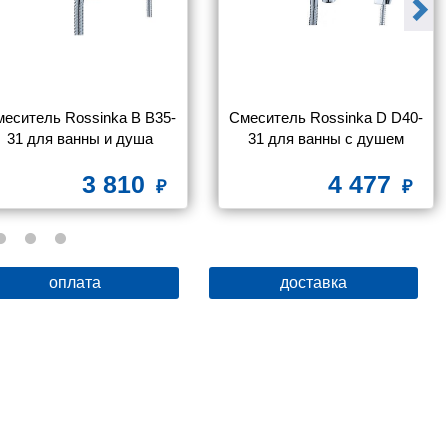
еситель Rossinka B B35-
Смеситель Rossinka D D40-
31 для ванны и душа
31 для ванны с душем
3 810
4 477
оплата
доставка