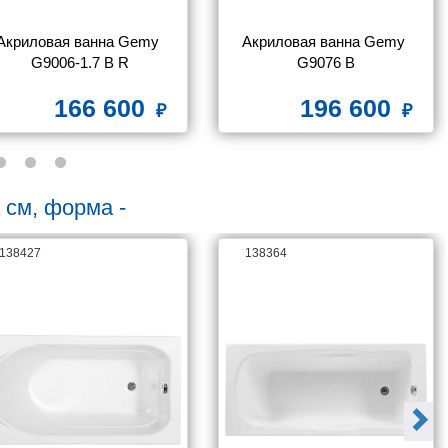
Исполнение форсунок
хром
Акриловая ванна Gemy 
Акриловая ванна Gemy 
G9006-1.7 B R
Массаж спины
G9076 B
есть
Многоцветная подсветка
None
166 600
196 600
Мощность насоса, Вт
None
Мультимедиа
нет
Расположение слива
стандартное
 см, форма -
Регулировка интенсивности массажа
есть
138427
138364
Установка
пристенная
Форсунок аэромассажа
8
Форсунок гидромассажа
9