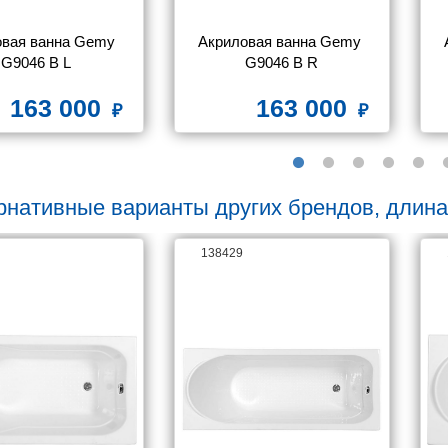
вая ванна Gemy 
Акриловая ванна Gemy 
G9046 B L
G9046 B R
163 000
163 000
рнативные варианты других брендов, длина
138429