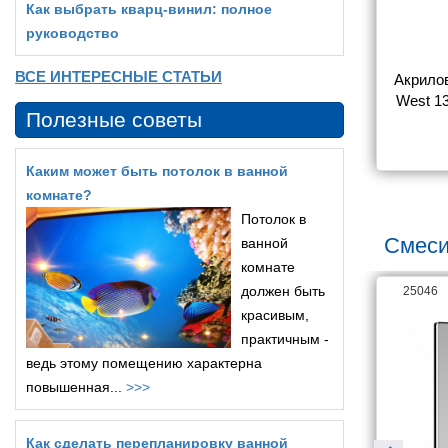
Как выбрать кварц‑винил: полное
руководство
ВСЕ ИНТЕРЕСНЫЕ СТАТЬИ
на Aquanet 
Акриловая прямоугольная 
Акрилов
с каркасом)
ванна Aquatek Eco-Friendly 
West 13
Полезные советы
Калибри 160х70 без 
8 266
18 392
фронтального экрана,без 
опоры
Каким может быть потолок в ванной
комнате?
Потолок в
Смеси
ванной
комнате
должен быть
26063
25046
красивым,
практичным -
ведь этому помещению характерна
повышенная...
>>>
Как сделать перепланировку ванной