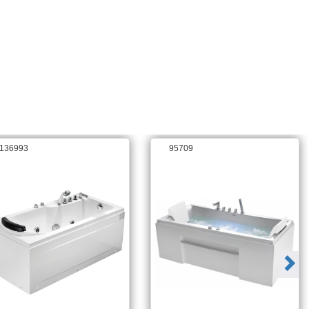
Гарантия
3 года
Антискользящее покрытие
нет
Цвет
белый
Обьем л
430
Тип управления
электронное
Каркас
есть, в комплекте
136993
95709
Название товара
Акриловая ванна Gemy
G9258
ID
95755
В комплекте
фронтальный экран, 2
боковых экрана
Гидромассаж
есть
Дезинфекция
нет
Диаметр сливного отверстия
5
Защита от сухого пуска
есть