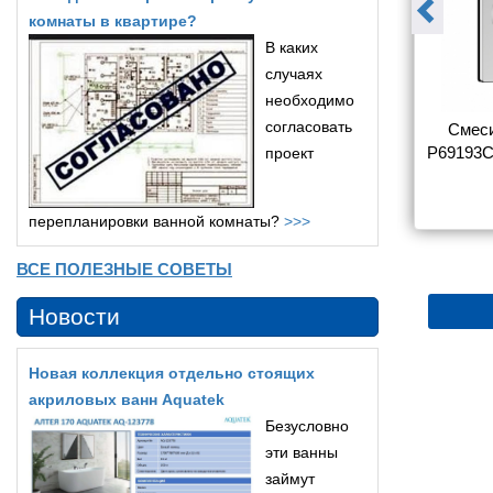
комнаты в квартире?
В каких
случаях
необходимо
согласовать
sinka Y Y40-
Смеситель Rossinka Y Y35-
Смеси
ы с душем
31 для ванны с душем
P69193C
проект
5 180
5 366
перепланировки ванной комнаты?
>>>
ВСЕ ПОЛЕЗНЫЕ СОВЕТЫ
Новости
Новая коллекция отдельно стоящих
акриловых ванн Aquatek
Безусловно
эти ванны
займут