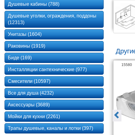
Душевые кабины (788)
Душевые уголки, ограждения, поддоны
(12313)
Унитазы (1604)
Раковины (1919)
Други
Биде (169)
136997
15580
Инсталляции сантехнические (977)
Смесители (10597)
Все для душа (4232)
Аксессуары (3689)
Мойки для кухни (2261)
Трапы душевые, каналы и лотки (397)