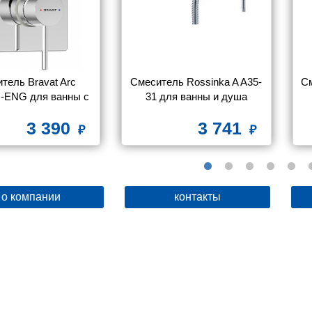
тель Bravat Arc 
Смеситель Rossinka A A35-
См
-ENG для ванны с 
31 для ванны и душа
душем
3 390
3 741
о компании
контакты