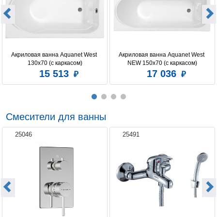
Мультимедиа
TV 17" выдвижной, пульт
ДУ, радио
Расположение слива
стандартное
Регулировка интенсивности массажа
есть
Акриловая ванна Aquanet West 
Акриловая ванна Aquanet West 
Установка
пристенная
130x70 (с каркасом)
NEW 150x70 (с каркасом)
15 513
17 036
Форсунок аэромассажа
14
Форсунок гидромассажа
18
Смесители для ванны
25046
25491