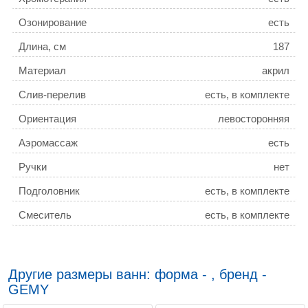
Озонирование
есть
Длина, см
187
Материал
акрил
Слив-перелив
есть, в комплекте
Ориентация
левосторонняя
Аэромассаж
есть
Ручки
нет
Подголовник
есть, в комплекте
Смеситель
есть, в комплекте
Ширина, см
187
Гарантия
3 года
Другие размеры ванн: форма - , бренд -
Антискользящее покрытие
нет
GEMY