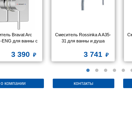
тель Bravat Arc 
Смеситель Rossinka A A35-
См
-ENG для ванны с 
31 для ванны и душа
душем
3 390
3 741
о компании
контакты