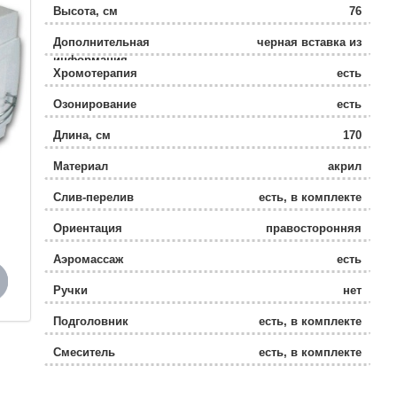
Высота, см
76
Дополнительная
черная вставка из
информация
натурального мрамора
Хромотерапия
есть
Озонирование
есть
Длина, см
170
Материал
акрил
Слив-перелив
есть, в комплекте
Ориентация
правосторонняя
Аэромассаж
есть
Ручки
нет
Подголовник
есть, в комплекте
Смеситель
есть, в комплекте
Ширина, см
133