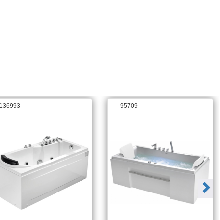
Гарантия
3 года
Антискользящее покрытие
есть
Цвет
белый
Обьем л
250
Тип управления
электронное
Каркас
есть, в комплекте
136993
95709
В комплекте
None
Гидромассаж
есть
Дезинфекция
нет
Диаметр сливного отверстия
5
Защита от сухого пуска
есть
Исполнение форсунок
хром
Массаж спины
есть