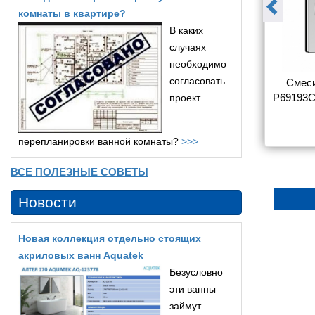
комнаты в квартире?
В каких
случаях
необходимо
согласовать
sinka Y Y40-
Смеситель Rossinka Y Y35-
Смеси
ы с душем
31 для ванны с душем
P69193C
проект
5 180
5 366
перепланировки ванной комнаты?
>>>
ВСЕ ПОЛЕЗНЫЕ СОВЕТЫ
Новости
Новая коллекция отдельно стоящих
акриловых ванн Aquatek
Безусловно
эти ванны
займут