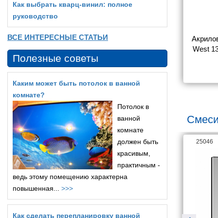
Как выбрать кварц‑винил: полное
руководство
ВСЕ ИНТЕРЕСНЫЕ СТАТЬИ
на Aquanet 
Акриловая прямоугольная 
Акрилов
с каркасом)
ванна Aquatek Eco-Friendly 
West 13
Полезные советы
Калибри 160х70 без 
8 266
18 392
фронтального экрана,без 
опоры
Каким может быть потолок в ванной
комнате?
Потолок в
Смеси
ванной
комнате
должен быть
26063
25046
красивым,
практичным -
ведь этому помещению характерна
повышенная...
>>>
Как сделать перепланировку ванной