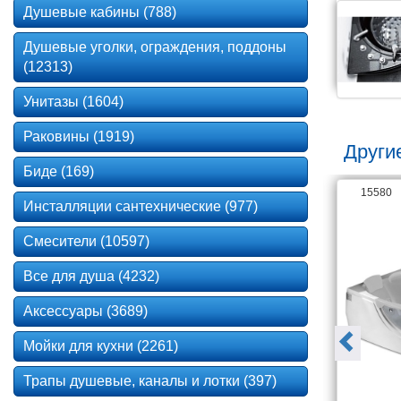
Душевые кабины (788)
Душевые уголки, ограждения, поддоны
(12313)
Унитазы (1604)
Раковины (1919)
Други
Биде (169)
136997
15580
Инсталляции сантехнические (977)
Смесители (10597)
Все для душа (4232)
Аксессуары (3689)
Мойки для кухни (2261)
Трапы душевые, каналы и лотки (397)