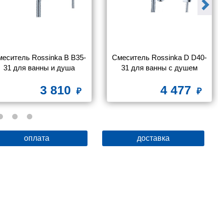
еситель Rossinka B B35-
Смеситель Rossinka D D40-
31 для ванны и душа
31 для ванны с душем
3 810
4 477
оплата
доставка