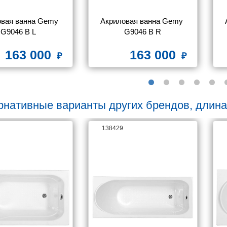
вая ванна Gemy 
Акриловая ванна Gemy 
G9046 B L
G9046 B R
163 000
163 000
рнативные варианты других брендов, длина
138429