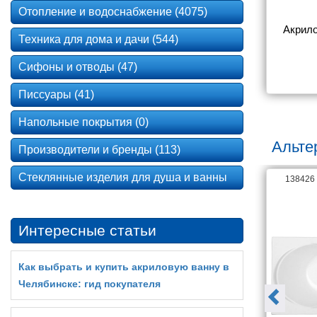
Отопление и водоснабжение (4075)
анна Gemy 
Акриловая ванна Gemy 
Акрило
Техника для дома и дачи (544)
3 B
G9072 K R
Сифоны и отводы (47)
4 700
250 976
Писсуары (41)
Напольные покрытия (0)
Альте
Производители и бренды (113)
Стеклянные изделия для душа и ванны
141867
138426
Интересные статьи
Как выбрать и купить акриловую ванну в
Челябинске: гид покупателя