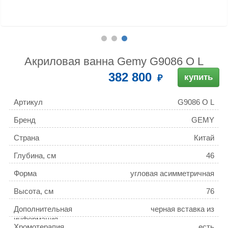
Акриловая ванна Gemy G9086 O L
382 800
купить
Артикул
G9086 O L
Бренд
GEMY
Страна
Китай
Глубина, см
46
Форма
угловая асимметричная
Высота, см
76
Дополнительная
черная вставка из
информация
натурального мрамора
Хромотерапия
есть