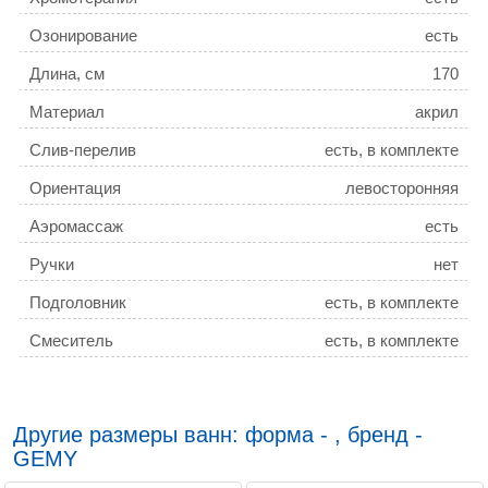
Озонирование
есть
Длина, см
170
Материал
акрил
Слив-перелив
есть, в комплекте
Ориентация
левосторонняя
Аэромассаж
есть
Ручки
нет
Подголовник
есть, в комплекте
Смеситель
есть, в комплекте
Ширина, см
133
Гарантия
3 года
Другие размеры ванн: форма - , бренд -
Антискользящее покрытие
есть
GEMY