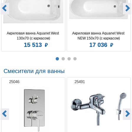
Мультимедиа
сенсорный Smart TV 12",
пульт ДУ, радио
Расположение слива
стандартное
Регулировка интенсивности массажа
есть
Акриловая ванна Aquanet West 
Акриловая ванна Aquanet West 
Установка
пристенная
130x70 (с каркасом)
NEW 150x70 (с каркасом)
15 513
17 036
Форсунок аэромассажа
8
Форсунок гидромассажа
13
Смесители для ванны
25046
25491