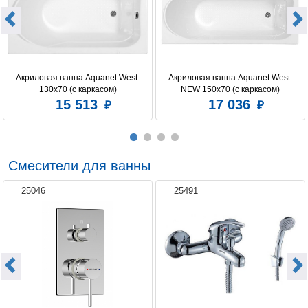
Мультимедиа
радио, Bluetooth
Расположение слива
стандартное
Регулировка интенсивности массажа
есть
Акриловая ванна Aquanet West 
Акриловая ванна Aquanet West 
Установка
пристенная
130x70 (с каркасом)
NEW 150x70 (с каркасом)
15 513
17 036
Форсунок аэромассажа
8
Форсунок гидромассажа
13
Смесители для ванны
25046
25491