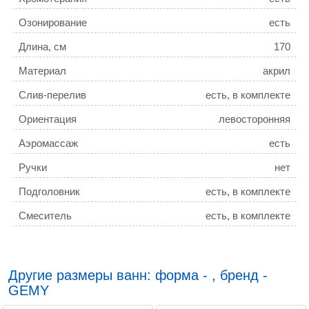
Озонирование
есть
Длина, см
170
Материал
акрил
Слив-перелив
есть, в комплекте
Ориентация
левосторонняя
Аэромассаж
есть
Ручки
нет
Подголовник
есть, в комплекте
Смеситель
есть, в комплекте
Ширина, см
133
Гарантия
3 года
Другие размеры ванн: форма - , бренд -
Антискользящее покрытие
есть
GEMY