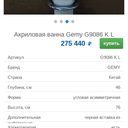
Акриловая ванна Gemy G9086 K L
275 440
купить
Артикул
G9086 K L
Бренд
GEMY
Страна
Китай
Глубина, см
46
Форма
угловая асимметричная
Высота, см
76
Дополнительная
черная вставка из
информация
натурального мрамора
Хромотерапия
есть