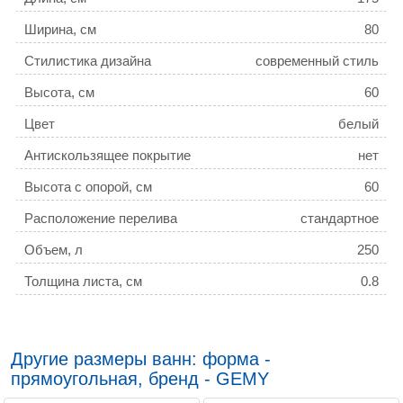
Ширина, см
80
Стилистика дизайна
современный стиль
Высота, см
60
Цвет
белый
Антискользящее покрытие
нет
Высота с опорой, см
60
Расположение перелива
стандартное
Объем, л
250
Толщина листа, см
0.8
Дополнительная информация
None
Хромотерапия
есть
Другие размеры ванн: форма -
Озонирование
есть
прямоугольная, бренд - GEMY