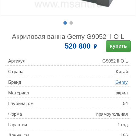
Акриловая ванна Gemy G9052 II O L
520 800
купить
Артикул
G9052 II O L
Страна
Китай
Бренд
Gemy
Материал
акрил
Глубина, см
54
Форма
прямоугольная
Гарантия
1 год
Длина, см
186