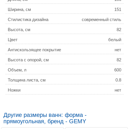
Ширина, см
151
Стилистика дизайна
современный стиль
Высота, см
82
Цвет
белый
Антискользящее покрытие
нет
Высота с опорой, см
82
Объем, л
600
Толщина листа, см
0.8
Ножки
нет
Система гидромассажа
есть
Дополнительная информация
None
Другие размеры ванн: форма -
Хромотерапия
есть
прямоугольная, бренд - GEMY