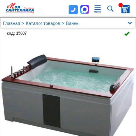
Главная
Каталог товаров
Ванны
Акриловая ванна Gemy G9052 II K L
код: 15607