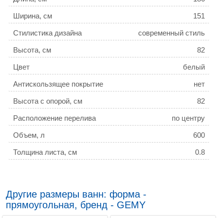
Ширина, см
151
Стилистика дизайна
современный стиль
Высота, см
82
Цвет
белый
Антискользящее покрытие
нет
Высота с опорой, см
82
Расположение перелива
по центру
Объем, л
600
Толщина листа, см
0.8
Дополнительная информация
None
Хромотерапия
есть
Другие размеры ванн: форма -
Озонирование
есть
прямоугольная, бренд - GEMY