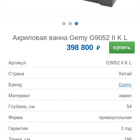
Акриловая ванна Gemy G9052 II K L
398 800
купить
Артикул
G9052 II K L
Страна
Китай
Бренд
Gemy
Материал
акрил
Глубина, см
54
Форма
прямоугольная
Гарантия
1 год
Длина, см
186