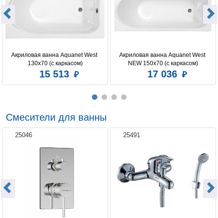
Мультимедиа
нет
Расположение слива
стандартное
Регулировка интенсивности массажа
есть
Акриловая ванна Aquanet West 
Акриловая ванна Aquanet West 
Установка
пристенная
130x70 (с каркасом)
NEW 150x70 (с каркасом)
15 513
17 036
Форсунок аэромассажа
None
Форсунок гидромассажа
8
Смесители для ванны
25046
25491