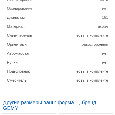
Озонирование
нет
Длина, см
161
Материал
акрил
Слив-перелив
есть, в комплекте
Ориентация
правосторонняя
Аэромассаж
нет
Ручки
нет
Подголовник
есть, в комплекте
Смеситель
есть, в комплекте
Ширина, см
96
Гарантия
3 года
Другие размеры ванн: форма - , бренд -
Антискользящее покрытие
есть
GEMY