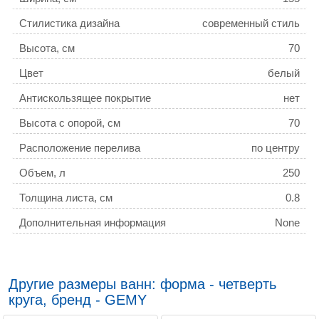
Стилистика дизайна
современный стиль
Высота, см
70
Цвет
белый
Антискользящее покрытие
нет
Высота с опорой, см
70
Расположение перелива
по центру
Объем, л
250
Толщина листа, см
0.8
Дополнительная информация
None
Хромотерапия
есть
Озонирование
нет
Другие размеры ванн: форма - четверть
Материал
акрил
круга, бренд - GEMY