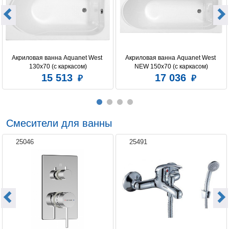
Многоцветная подсветка
None
Мощность насоса, Вт
None
Мультимедиа
нет
Акриловая ванна Aquanet West 
Акриловая ванна Aquanet West 
Расположение слива
по центру
130x70 (с каркасом)
NEW 150x70 (с каркасом)
15 513
17 036
Регулировка интенсивности массажа
None
Установка
пристенная
Форсунок аэромассажа
None
Смесители для ванны
Форсунок гидромассажа
None
25046
25491