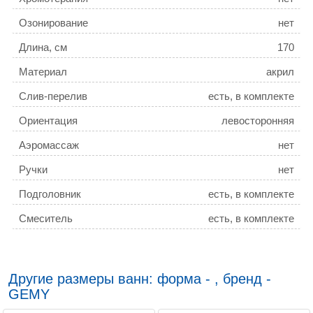
Озонирование
нет
Длина, см
170
Материал
акрил
Слив-перелив
есть, в комплекте
Ориентация
левосторонняя
Аэромассаж
нет
Ручки
нет
Подголовник
есть, в комплекте
Смеситель
есть, в комплекте
Ширина, см
85
Гарантия
3 года
Другие размеры ванн: форма - , бренд -
Антискользящее покрытие
есть
GEMY