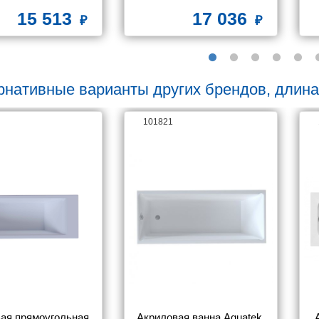
каркасом)
15 513
17 036
рнативные варианты других брендов, длина
101821
ая прямоугольная 
Акриловая ванна Aquatek 