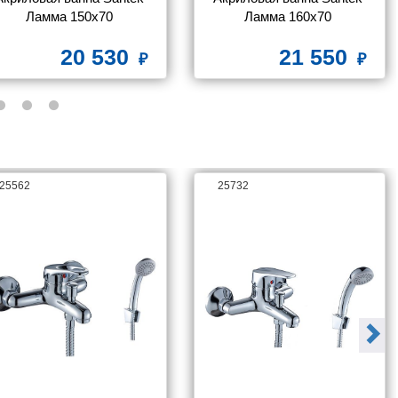
Ламма 150х70 
Ламма 160х70 
рямоугольная 1WH501746
прямоугольная 1WH501767
20 530
21 550
25562
25732