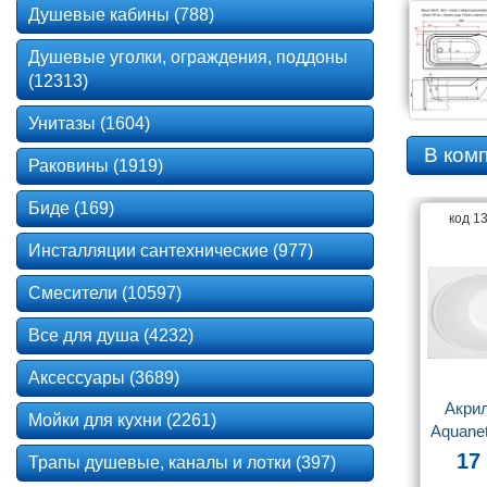
Душевые кабины (788)
Душевые уголки, ограждения, поддоны
(12313)
Унитазы (1604)
В ком
Раковины (1919)
Биде (169)
код 1
Инсталляции сантехнические (977)
Смесители (10597)
Все для душа (4232)
Аксессуары (3689)
Акрил
Мойки для кухни (2261)
Aquanet
(с 
17
Трапы душевые, каналы и лотки (397)