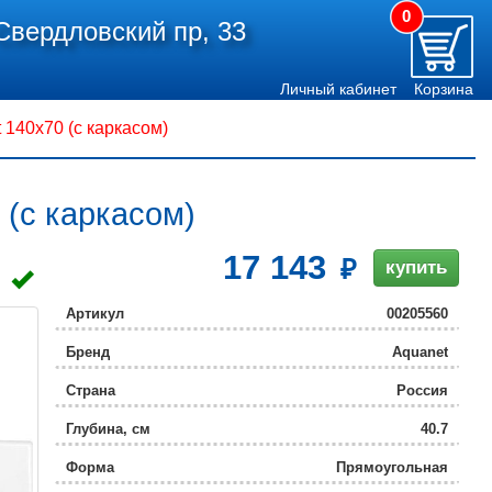
0
Свердловский пр, 33
Личный кабинет
Корзина
140x70 (с каркасом)
 (с каркасом)
17 143
купить
Артикул
00205560
Бренд
Aquanet
Страна
Россия
Глубина, см
40.7
Форма
Прямоугольная