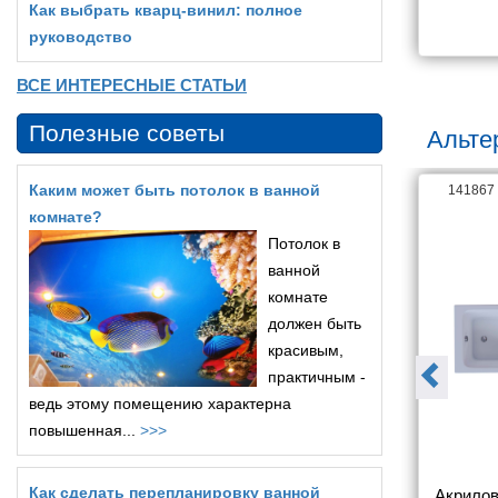
Как выбрать кварц‑винил: полное
8 481
18 816
руководство
ВСЕ ИНТЕРЕСНЫЕ СТАТЬИ
Полезные советы
Альте
Каким может быть потолок в ванной
95777
141867
комнате?
Потолок в
ванной
комнате
должен быть
красивым,
практичным -
ведь этому помещению характерна
повышенная...
>>>
Как сделать перепланировку ванной
а Roca Welna 
Акриловая ванна Jacob 
Акрилов