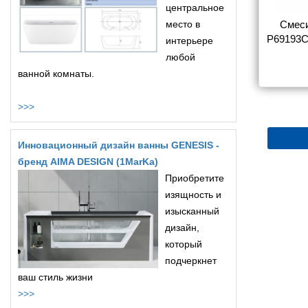
центральное
sinka Y Y40-
Смеситель Rossinka Y Y35-
место в
Смеси
ы с душем
31 для ванны с душем
P69193C
интерьере
любой
5 180
5 366
ванной комнаты.
>>>
Инновационный дизайн ванны GENESIS -
бренд AIMA DESIGN (1MarKa)
Приобретите
изящность и
изысканный
дизайн,
который
подчеркнет
ваш стиль жизни
>>>