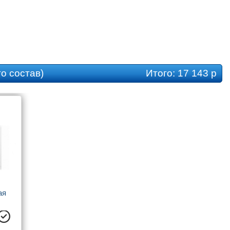
предусмотрена
Каркас
Есть в комплекте
Установка
Встраиваемая;Пристенная
Толщина листа, см
0.4
Объём, л
166
о состав)
Итого:
17 143 р
Расположение слива-перелива
Стандартно
Шторка
Установка возможна
Гарантия производителя
10 лет
я 
st 