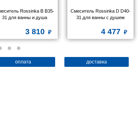
еситель Rossinka B B35-
Смеситель Rossinka D D40-
31 для ванны и душа
31 для ванны с душем
3 810
4 477
оплата
доставка