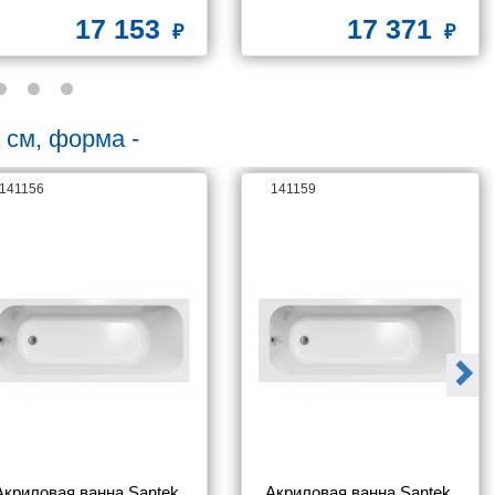
17 153
17 371
 см, форма -
141156
141159
Акриловая ванна Santek 
Акриловая ванна Santek 