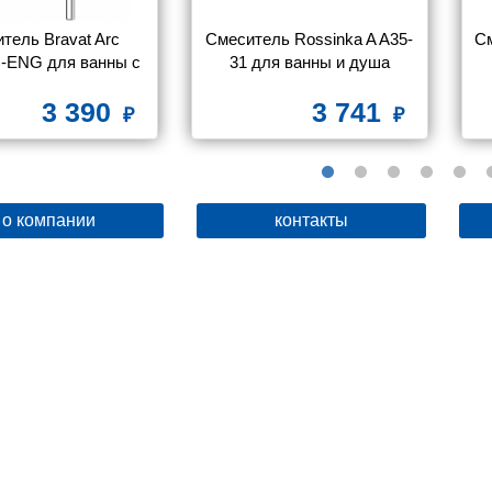
тель Bravat Arc 
Смеситель Rossinka A A35-
См
-ENG для ванны с 
31 для ванны и душа
душем
3 390
3 741
о компании
контакты