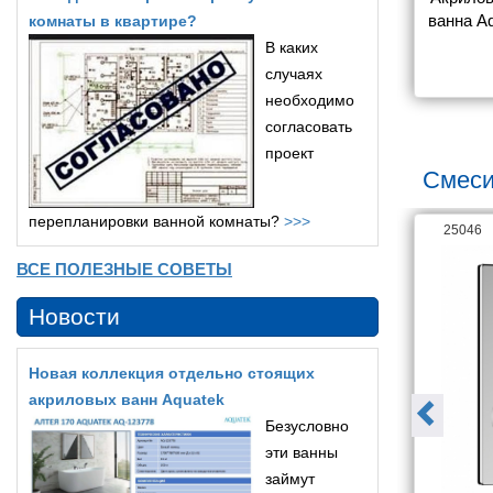
60x100см R 
Delafon Odeon Up E6062RU-
ванна Aq
комнаты в квартире?
ая)
00 170x75 С 
Кали
В каких
0 439
34 400
ОТВЕРСТИЯМИ ДЛЯ 
фронтал
случаях
РУЧЕК
необходимо
согласовать
проект
Смеси
перепланировки ванной комнаты?
>>>
26063
25046
ВСЕ ПОЛЕЗНЫЕ СОВЕТЫ
Новости
Новая коллекция отдельно стоящих
акриловых ванн Aquatek
Безусловно
эти ванны
займут