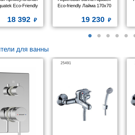
uatek Eco-Friendly 
Eco-friendly Лайма 170х70 
бри 160х70 без 
LAI170-0000001 без 
п
18 392
19 230
ьного экрана,без 
фронтального экрана, без 
опоры
гидромассажа, без 
опоры(каркаса)
тели для ванны
25491