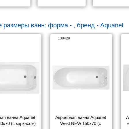
NEW/Seed/Tess
NEW 70
 размеры ванн: форма - , бренд - Aquanet
138429
ая ванна Aquanet 
Акриловая ванна Aquanet 
А
0x70 (с каркасом)
West NEW 150x70 (с 
E