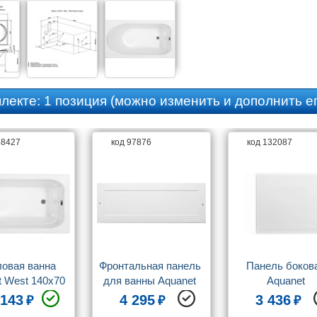
плекте:
1 позиция
(можно изменить и дополнить ег
38427
код 97876
код 132087
овая ванна 
Фронтальная панель 
Панель бокова
 West 140x70 
для ванны Aquanet 
Aquanet 
каркасом)
West/Nord/Largo 140
Hellas/Bright/We
 143
4 295
3 436
NEW/Nord 