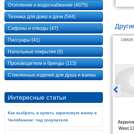
Отопление и водоснабжение (4075)
Техника для дома и дачи (544)
Другие
Сифоны и отводы (47)
Писсуары (41)
138417
138426
Напольные покрытия (0)
Производители и бренды (113)
Стеклянные изделия для душа и ванны
Интересные статьи
Как выбрать и купить акриловую ванну в
Челябинске: гид покупателя
на Aquanet 
Акриловая ванна Aquanet 
Акрилов
с каркасом)
Roma 150x70 (с каркасом)
West 13