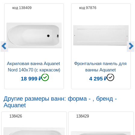
код 138409
код 97876
Толщина листа, см
0.4
Объём, л
170
Расположение слива-перелива
Стандартно
Шторка
Установка возможна
Гарантия производителя
10 лет
Акриловая ванна Aquanet 
Фронтальная панель для 
Nord 140x70 (с каркасом)
ванны Aquanet 
West/Nord/Largo 140
18 999
4 295
Другие размеры ванн: форма - , бренд -
Aquanet
138426
138429