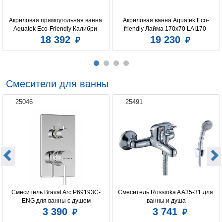
Акриловая прямоугольная ванна 
Акриловая ванна Aquatek Eco-
Aquatek Eco-Friendly Калибри 
friendly Лайма 170х70 LAI170-
160х70 без фронтального 
0000001 без фронтального экрана, 
18 392
19 230
экрана,без опоры
без гидромассажа, без 
опоры(каркаса)
Смесители для ванны
25046
25491
Смеситель Bravat Arc P69193C-
Смеситель Rossinka A A35-31 для 
ENG для ванны с душем
ванны и душа
3 390
3 741