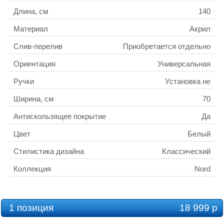
Длина, см
140
Материал
Акрил
Слив-перелив
Приобретается отдельно
Ориентация
Универсальная
Ручки
Установка не
предусмотрена
Ширина, см
70
Антискользящее покрытие
Да
Цвет
Белый
Стилистика дизайна
Классический
Коллекция
Nord
Ножки
Приобретаются отдельно
Каркас
Есть в комплекте
1 позиция
18 999 р
Установка
Встраиваемая;Пристенная