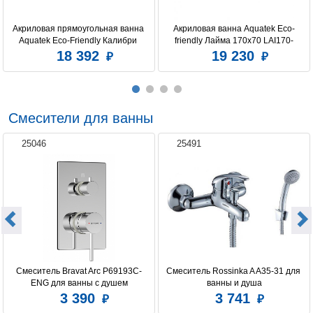
Акриловая прямоугольная ванна 
Акриловая ванна Aquatek Eco-
Aquatek Eco-Friendly Калибри 
friendly Лайма 170х70 LAI170-
160х70 без фронтального 
0000001 без фронтального экрана, 
18 392
19 230
экрана,без опоры
без гидромассажа, без 
опоры(каркаса)
Смесители для ванны
25046
25491
Смеситель Bravat Arc P69193C-
Смеситель Rossinka A A35-31 для 
ENG для ванны с душем
ванны и душа
3 390
3 741