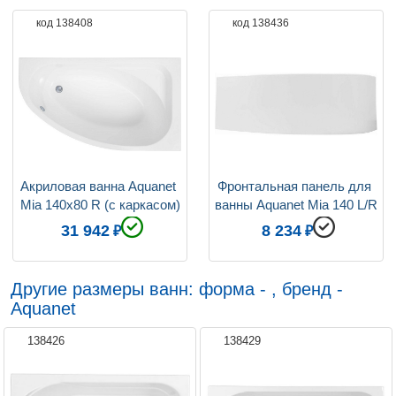
код 138408
код 138436
Толщина листа, см
0.4
Объём, л
154
Расположение слива-перелива
Стандартно
Шторка
Установка не
предусмотрена
Гарантия производителя
10 лет
Акриловая ванна Aquanet 
Фронтальная панель для 
Mia 140x80 R (с каркасом)
ванны Aquanet Mia 140 L/R
31 942
8 234
Другие размеры ванн: форма - , бренд -
Aquanet
138426
138429