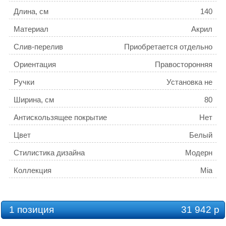
Длина, см
140
Материал
Акрил
Слив-перелив
Приобретается отдельно
Ориентация
Правосторонняя
Ручки
Установка не
предусмотрена
Ширина, см
80
Антискользящее покрытие
Нет
Цвет
Белый
Стилистика дизайна
Модерн
Коллекция
Mia
Ножки
Установка не
предусмотрена
Каркас
Есть в комплекте
1 позиция
31 942 р
Установка
Встраиваемая;Пристенная