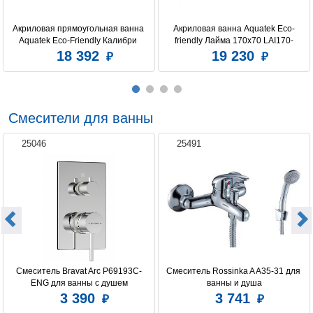
Акриловая прямоугольная ванна 
Акриловая ванна Aquatek Eco-
Aquatek Eco-Friendly Калибри 
friendly Лайма 170х70 LAI170-
160х70 без фронтального 
0000001 без фронтального экрана, 
18 392
19 230
экрана,без опоры
без гидромассажа, без 
опоры(каркаса)
Смесители для ванны
25046
25491
Смеситель Bravat Arc P69193C-
Смеситель Rossinka A A35-31 для 
ENG для ванны с душем
ванны и душа
3 390
3 741