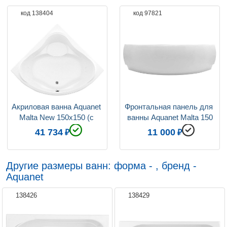
код 138404
код 97821
Толщина листа, см
0.4
Объём, л
370
Расположение слива-перелива
По центру
Шторка
Установка возможна
Гарантия производителя
10 лет
Акриловая ванна Aquanet 
Фронтальная панель для 
Malta New 150x150 (с 
ванны Aquanet Malta 150
каркасом)
41 734
11 000
Другие размеры ванн: форма - , бренд -
Aquanet
138426
138429