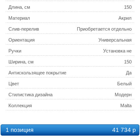
Длина, см
150
Материал
Акрил
Слив-перелив
Приобретается отдельно
Ориентация
Универсальная
Ручки
Установка не
предусмотрена
Ширина, см
150
Антискользящее покрытие
Да
Цвет
Белый
Стилистика дизайна
Модерн
Коллекция
Malta
Ножки
Установка не
предусмотрена
Каркас
Есть в комплекте
1 позиция
41 734 р
Установка
Встраиваемая;Пристенная