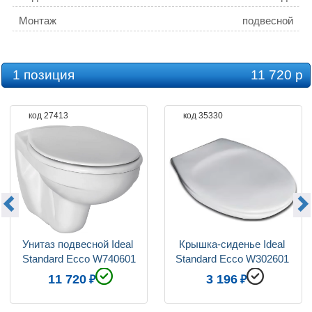
Монтаж
подвесной
Стилистика дизайна
современный стиль
Режим слива воды
определяется механизмом
1 позиция
11 720 р
системы инсталляции
Безободковый унитаз
нет
код 27413
код 35330
Угловая конструкция
нет
Полочка в чаше
нет
Функция биде
нет
Цвет сиденья
белый
Фурнитура
хром
Дополнительные функции
антигрязевое покрытие
Унитаз подвесной Ideal 
Крышка-сиденье Ideal 
Standard Ecco W740601
Standard Ecco W302601 
Механизм быстросъемного сидения
нет
петли хром
11 720
3 196
Коллекция
Ecco