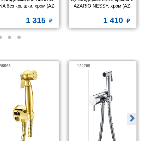
NA без крышки, хром (AZ-
AZARIO NESSY, хром (AZ-
87010A)
73110)
1 315
1 410
58963
124269