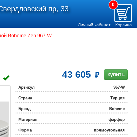
0
Свердловский пр, 33
Личный кабинет
Корзина
ной Boheme Zen 967-W
43 605
купить
Артикул
967-W
Страна
Турция
Бренд
Boheme
Материал
фарфор
Форма
прямоугольная