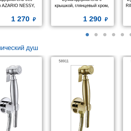
 AZARIO NESSY, 
крышкой, глянцевый хром, 
RI
м (AZ-73110A)
сплав металлов, Amur, 
1 270
1 290
Milardo, AMUSMC0M43
нический душ
58911