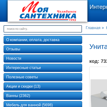
Интер
Главная
О компании, оплата, доставка
Унит
Отзывы
Новости
код: 73
Интересные статьи
Полезные советы
Акции и скидки (13)
Ванны (2362)
Мебель для ванной (5698)