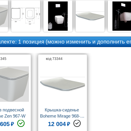
плекте:
1 позиция
(можно изменить и дополнить ег
3345
код 73344
з подвесной 
Крышка-сиденье 
e Zen 967-W
Boheme Mirage 968-W 
глянец белый
 605
12 004