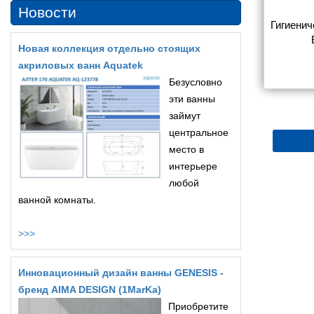
Новости
 душ Boheme 
Гигиенический душ Boheme 
Гигиенич
-MW С 
Spectre 457-CR С 
Новая коллекция отдельно стоящих
АСТЬЮ, со 
ВНУТРЕННЕЙ ЧАСТЬЮ, со 
акриловых ванн Aquatek
5 610
19 326
елем
смесителем, хром
Безусловно
эти ванны
займут
центральное
место в
интерьере
любой
ванной комнаты.
>>>
Инновационный дизайн ванны GENESIS -
бренд AIMA DESIGN (1MarKa)
Приобретите