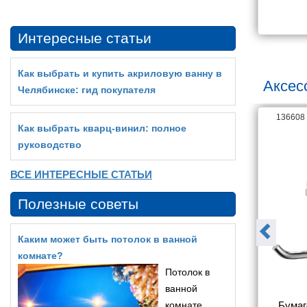
4 541
56 524
Интересные статьи
Как выбрать и купить акриловую ванну в
Аксес
Челябинске: гид покупателя
140114
136608
Как выбрать кварц‑винил: полное
руководство
ВСЕ ИНТЕРЕСНЫЕ СТАТЬИ
Полезные советы
Каким может быть потолок в ванной
комнате?
Потолок в
ванной
тель для 
Бумагодержатель Aquatek 
комнате
Бумаг