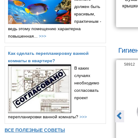
она Aquatek 
AQ4008CR ВЕГА 
крышки
должен быть
R ВЕГА 
хро
красивым,
1 790
1 790
практичным -
ведь этому помещению характерна
повышенная...
>>>
Гигие
Как сделать перепланировку ванной
комнаты в квартире?
58907
58912
В каких
случаях
необходимо
согласовать
проект
перепланировки ванной комнаты?
>>>
ВСЕ ПОЛЕЗНЫЕ СОВЕТЫ