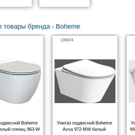
е товары бренда - Boheme
135674
подвесной Boheme 
Унитаз подвесной Boheme 
У
белый глянец 963-W
Avva 972-MW белый 
Mi