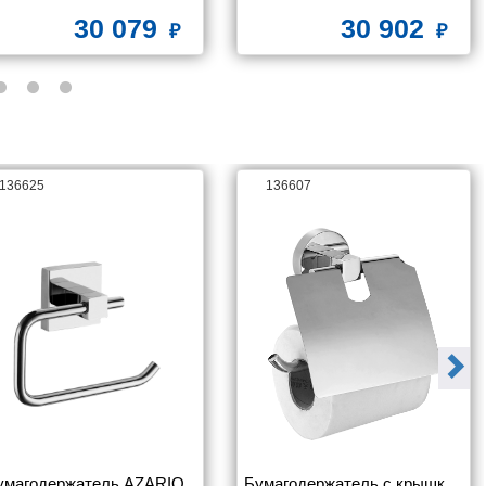
30 079
30 902
136625
136607
умагодержатель AZARIO 
Бумагодержатель с крышкой 