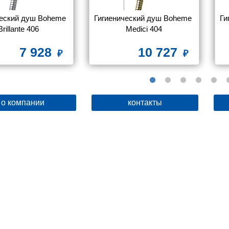
еский душ Boheme 
Гигиенический душ Boheme 
Ги
Brillante 406
Medici 404
7 928
10 727
о компании
контакты