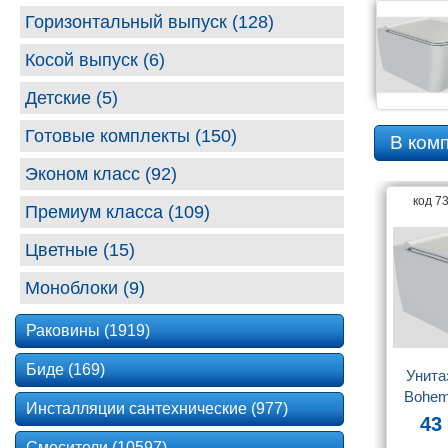
Горизонтальный выпуск (128)
Косой выпуск (6)
Детские (5)
Готовые комплекты (150)
В ком
Эконом класс (92)
код 7
Премиум класса (109)
Цветные (15)
Моноблоки (9)
Раковины (1919)
Биде (169)
Унита
Bohem
Инсталляции сантехнические (977)
43
Смесители (10597)