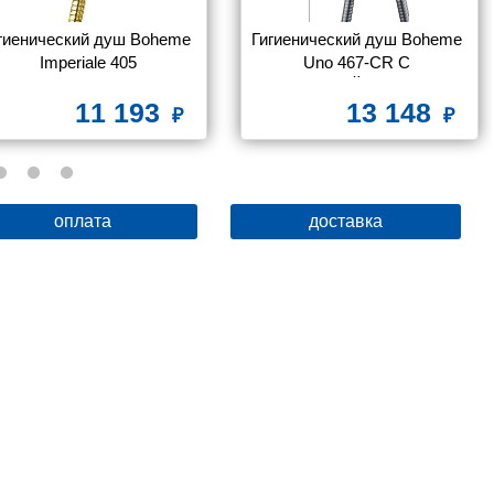
гиенический душ Boheme 
Гигиенический душ Boheme 
Imperiale 405
Uno 467-CR С 
ВНУТРЕННЕЙ ЧАСТЬЮ, со 
11 193
13 148
смесителем
оплата
доставка