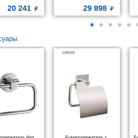
матовый
20 241
29 898
суары
138540
одержатель без 
Бумагодержатель c 
Б