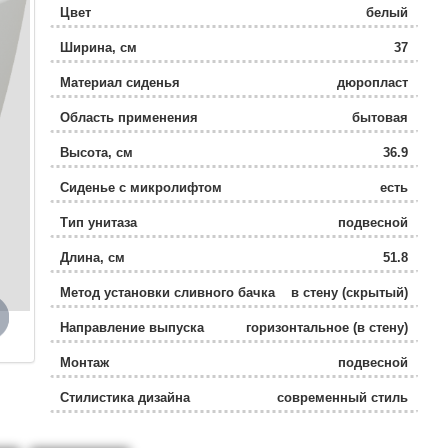
Цвет
белый
Ширина, см
37
Материал сиденья
дюропласт
Область применения
бытовая
Высота, см
36.9
Сиденье с микролифтом
есть
Тип унитаза
подвесной
Длина, см
51.8
Метод установки сливного бачка
в стену (скрытый)
Направление выпуска
горизонтальное (в стену)
Монтаж
подвесной
Стилистика дизайна
современный стиль
Режим слива воды
определяется