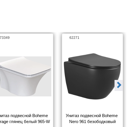
73349
62271
нитаз подвесной Boheme 
Унитаз подвесной Boheme 
rage глянец белый 965-W
Nero 961 безободковый