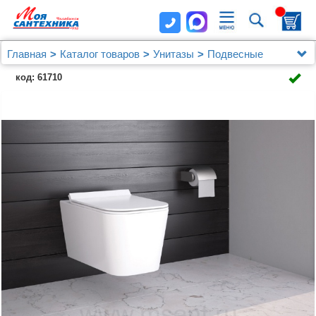
Главная
Каталог товаров
Унитазы
Подвесные
Унитаз подвесной Berges Floe 082121
код: 61710