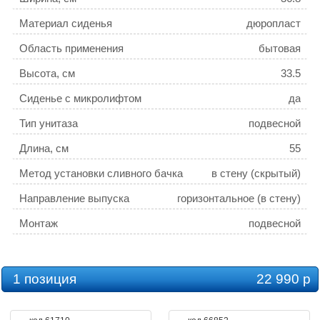
Материал сиденья
дюропласт
Область применения
бытовая
Высота, см
33.5
Сиденье с микролифтом
да
Тип унитаза
подвесной
Длина, см
55
Метод установки сливного бачка
в стену (скрытый)
Направление выпуска
горизонтальное (в стену)
Монтаж
подвесной
Стилистика дизайна
современный стиль
Режим слива воды
определяется механизмом
1 позиция
22 990 р
системы инсталляции/
Безободковый унитаз
да
скрытого бачка