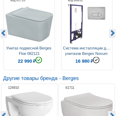
код 61710
код 66852
Функция биде
нет
Цвет сиденья
белый
Система антивсплеск
нет
Фурнитура
хром
Коллекция
Floe
Унитаз подвесной Berges 
Система инсталляции для 
Floe 082121
унитазов Berges Novum 
040233 с кнопкой смыва, 
22 990
16 980
хром глянец
Другие товары бренда - Berges
124910
61711