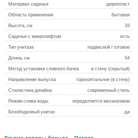
Материал сиденья
дюропласт
Область применения
бытовая
Высота, см
33
Сиденье с микролифтом
есть
Тип унитаза
подвесной / готовое
решение
Длина, см
54
Метод установки сливного бачка
в стену (скрытый)
Направление выпуска
горизонтальное (в стену)
Стилистика дизайна
современный стиль
Режим слива воды
определяется механизмом
системы инсталляции
Безободковый унитаз
да
Цвет сиденья
белый
Система антивсплеск
нет