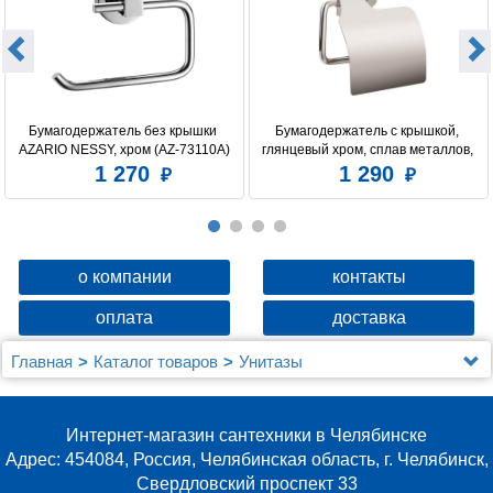
Бумагодержатель без крышки 
Бумагодержатель c крышкой, 
AZARIO NESSY, хром (AZ-73110A)
глянцевый хром, сплав металлов, 
Amur, Milardo, AMUSMC0M43
1 270
1 290
о компании
контакты
оплата
доставка
Главная
Каталог товаров
Унитазы
Унитазы Berges Wasserhaus
Комплект Berges NOVUM525, кнопка L5 Soft Touch
черная, унитаз EGO XL Rimless, сиденье Toma SO
Интернет-магазин сантехники в Челябинске
Адрес: 454084, Россия, Челябинская область, г. Челябинск,
Свердловский проспект 33