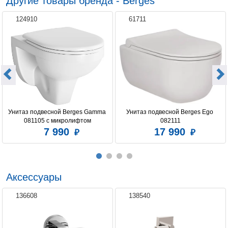
Другие товары бренда - Berges
124910
61711
Унитаз подвесной Berges Gamma 
Унитаз подвесной Berges Ego 
081105 c микролифтом
082111
7 990
17 990
Аксессуары
136608
138540