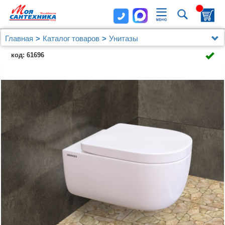
Главная
Каталог товаров
Унитазы
Унитазы Berges Wasserhaus
код: 61696
Комплект Berges NOVUM525, кнопка L5 Soft Touch
черная, унитаз EGO XL Rimless, сиденье Toma SO