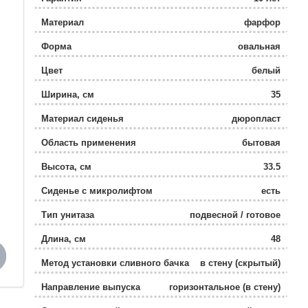
Материал
фарфор
Форма
овальная
Цвет
белый
Ширина, см
35
Материал сиденья
дюропласт
Область применения
бытовая
Высота, см
33.5
Сиденье с микролифтом
есть
Тип унитаза
подвесной / готовое
решение
Длина, см
48
Метод установки сливного бачка
в стену (скрытый)
Направление выпуска
горизонтальное (в стену)