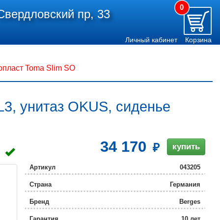
0
Свердловский пр, 33
Личный кабинет
Корзина
опласт Toma Slim SO
L3, унитаз OKUS, сиденье
34 170
купить
Артикул
043205
Страна
Германия
Бренд
Berges
Гарантия
10 лет