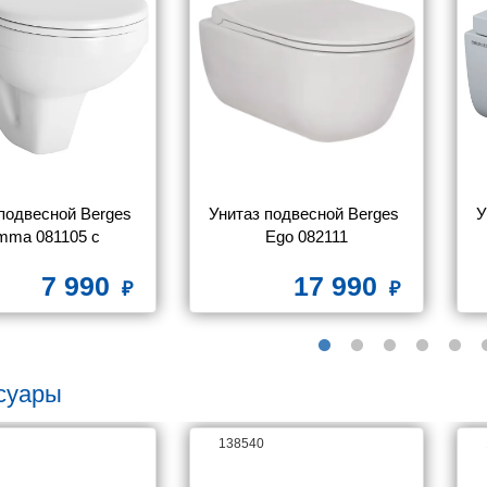
подвесной Berges 
Унитаз подвесной Berges 
У
ma 081105 c 
Ego 082111
икролифтом
7 990
17 990
суары
138540