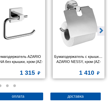
умагодержатель AZARIO 
Бумагодержатель с крышкой 
NA без крышки, хром (AZ-
AZARIO NESSY, хром (AZ-
87010A)
73110)
1 315
1 410
оплата
доставка