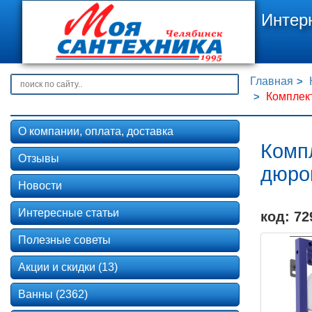
Интер
Главная
Комплект
О компании, оплата, доставка
Комп
Отзывы
дюро
Новости
Интересные статьи
код: 72
Полезные советы
Акции и скидки (13)
Ванны (2362)