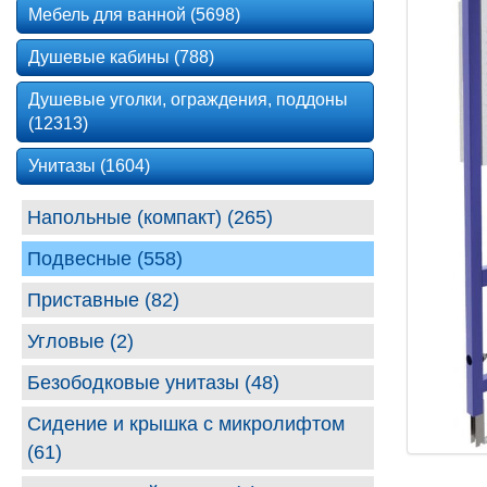
Мебель для ванной (5698)
Душевые кабины (788)
Душевые уголки, ограждения, поддоны
(12313)
Унитазы (1604)
Напольные (компакт) (265)
Подвесные (558)
Приставные (82)
Угловые (2)
Безободковые унитазы (48)
Сидение и крышка с микролифтом
(61)