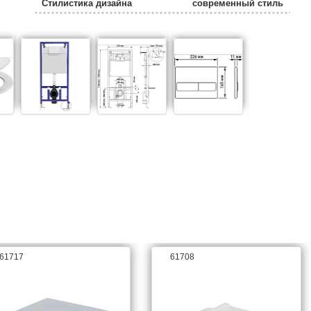
Стилистика дизайна
современный стиль
Режим слива воды
две кнопки (режим
эконом)
Безободковый унитаз
да
Цвет сиденья
белый
Система антивсплеск
нет
Коллекция
Novum
61717
61708