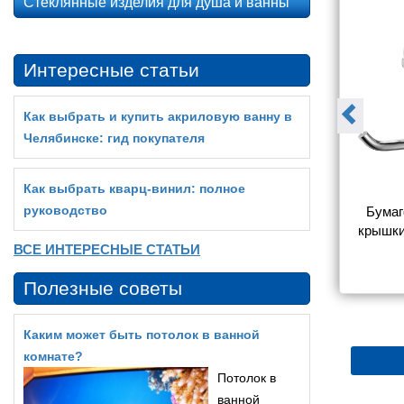
Стеклянные изделия для душа и ванны
Интересные статьи
Как выбрать и купить акриловую ванну в
Челябинске: гид покупателя
Как выбрать кварц‑винил: полное
руководство
тель для 
Бумагодержатель Aquatek 
Бумаг
она Aquatek 
AQ4008CR ВЕГА 
крышки
R ВЕГА 
ВСЕ ИНТЕРЕСНЫЕ СТАТЬИ
хро
1 790
1 790
Полезные советы
Каким может быть потолок в ванной
комнате?
Потолок в
ванной