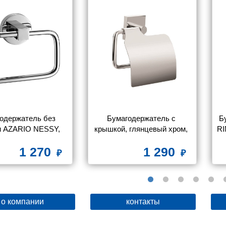
одержатель без 
Бумагодержатель c 
Б
 AZARIO NESSY, 
крышкой, глянцевый хром, 
RI
м (AZ-73110A)
сплав металлов, Amur, 
1 270
1 290
Milardo, AMUSMC0M43
о компании
контакты