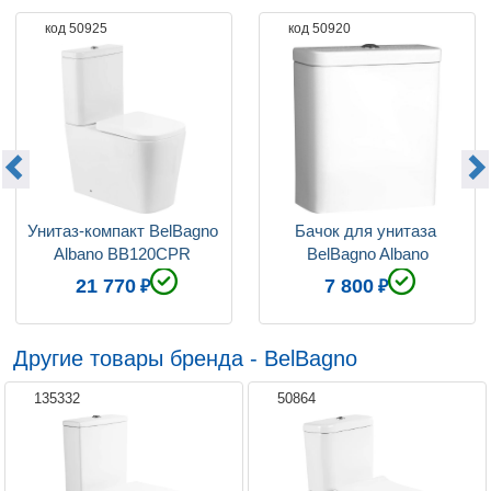
код 50925
код 50920
Функция биде
нет
Цвет сиденья
белый
Система антивсплеск
есть
Фурнитура
хром
Коллекция
Albano
Унитаз-компакт BelBagno 
Бачок для унитаза 
Albano BB120CPR 
BelBagno Albano
безободковый
21 770
7 800
Другие товары бренда - BelBagno
135332
50864