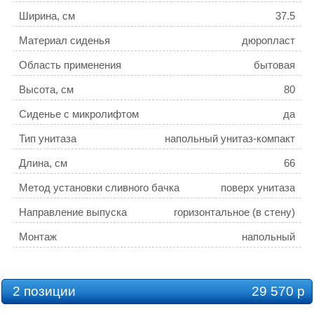
Ширина, см
37.5
Материал сиденья
дюропласт
Область применения
бытовая
Высота, см
80
Сиденье с микролифтом
да
Тип унитаза
напольный унитаз-компакт
Длина, см
66
Метод установки сливного бачка
поверх унитаза
Направление выпуска
горизонтальное (в стену)
Монтаж
напольный
Стилистика дизайна
hi-tech
Режим слива воды
две кнопки (режим эконом)
2 позиции
29 570 р
Безободковый унитаз
да