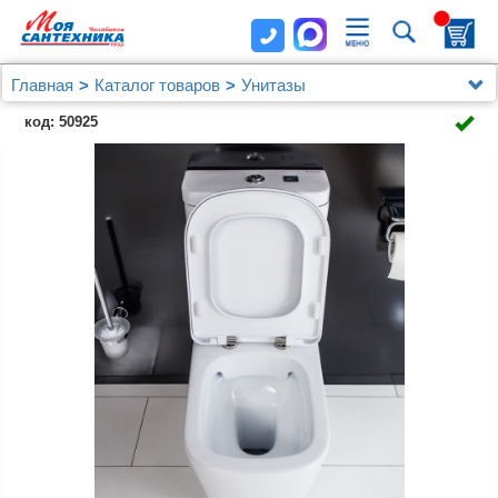
Главная
Каталог товаров
Унитазы
Напольные (компакт)
код: 50925
Унитаз-компакт BelBagno Albano BB120CPR
безободковый