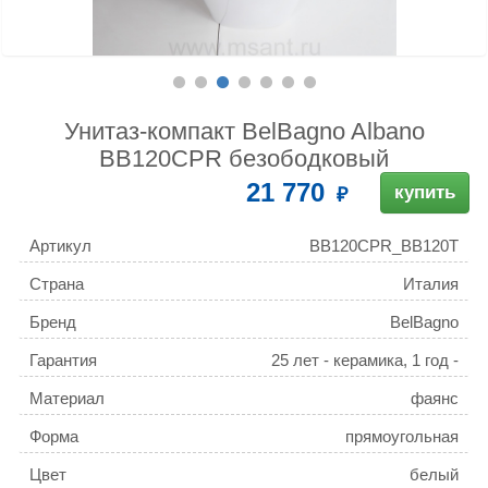
Унитаз-компакт BelBagno Albano
BB120CPR безободковый
21 770
купить
Артикул
BB120CPR_BB120T
Страна
Италия
Бренд
BelBagno
Гарантия
25 лет - керамика, 1 год -
сиденье
Материал
фаянс
Форма
прямоугольная
Цвет
белый