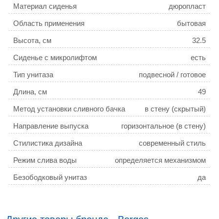
Материал сиденья
дюропласт
Область применения
бытовая
Высота, см
32.5
Сиденье с микролифтом
есть
Тип унитаза
подвесной / готовое
решение
Длина, см
49
Метод установки сливного бачка
в стену (скрытый)
Направление выпуска
горизонтальное (в стену)
Стилистика дизайна
современный стиль
Режим слива воды
определяется механизмом
системы инсталляции
Безободковый унитаз
да
Цвет сиденья
белый
Система антивсплеск
нет