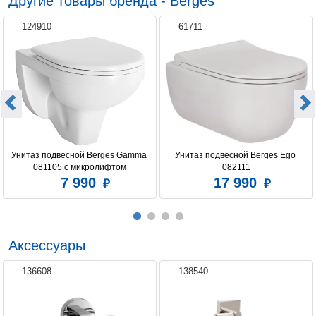
Другие товары бренда - Berges
124910
61711
Унитаз подвесной Berges Gamma 
Унитаз подвесной Berges Ego 
081105 c микролифтом
082111
7 990
17 990
Аксессуары
136608
138540