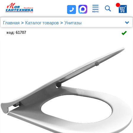
Главная
Каталог товаров
Унитазы
Унитазы Berges Wasserhaus
код: 61707
Комплект Berges NOVUM525, кнопка F3 хром глянец,
унитаз EGO Rimless, сидение Toma Slim SO