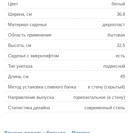
Цвет
белый
Ширина, см
36.8
Материал сиденья
дюропласт
Область применения
бытовая
Высота, см
32.5
Сиденье с микролифтом
есть
Тип унитаза
подвесной
Длина, см
49
Метод установки сливного бачка
в стену (скрытый)
Направление выпуска
горизонтальное (в стену)
Стилистика дизайна
современный стиль
Режим слива воды
две кнопки (режим эконом)
Безободковый унитаз
да