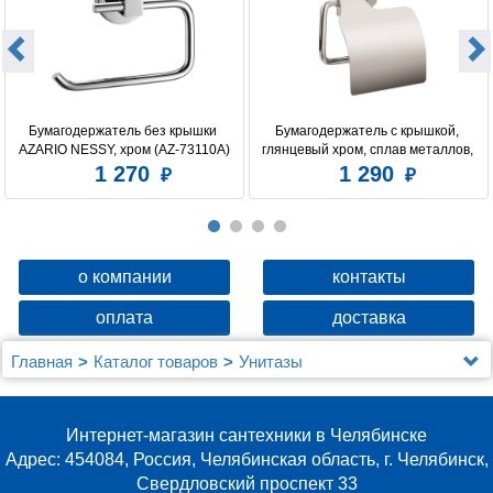
Бумагодержатель без крышки 
Бумагодержатель c крышкой, 
AZARIO NESSY, хром (AZ-73110A)
глянцевый хром, сплав металлов, 
Amur, Milardo, AMUSMC0M43
1 270
1 290
о компании
контакты
оплата
доставка
Главная
Каталог товаров
Унитазы
Унитазы Berges Wasserhaus
Комплект Berges NOVUM525, кнопка L5 SoftTouch
черная, унитаз EGO Rimless, сиденье Toma Slim SO
Интернет-магазин сантехники в Челябинске
Адрес: 454084, Россия, Челябинская область, г. Челябинск,
Свердловский проспект 33