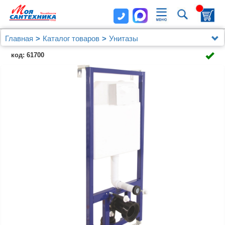
Главная
Каталог товаров
Унитазы
Унитазы Berges Wasserhaus
код: 61700
Комплект Berges NOVUM525, кнопка L5 SoftTouch
черная, унитаз EGO Rimless, сиденье Toma Slim SO