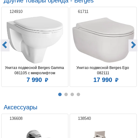
Другие товары бренда - Berges
Цвет сиденья
белый
124910
61711
Система антивсплеск
нет
Фурнитура
хром
Унитаз подвесной Berges Gamma 
Унитаз подвесной Berges Ego 
081105 c микролифтом
082111
7 990
17 990
Аксессуары
136608
138540