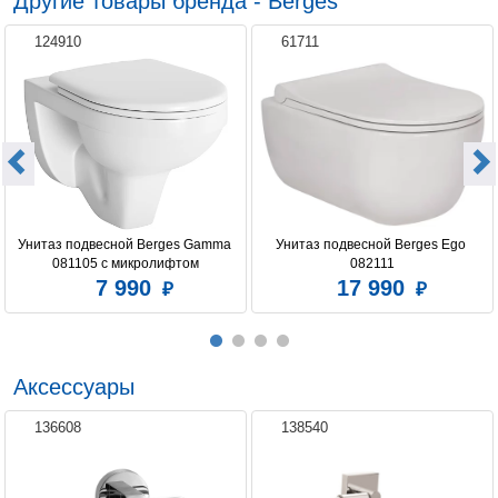
Другие товары бренда - Berges
Цвет сиденья
белый
124910
61711
Система антивсплеск
нет
Коллекция
Novum
Унитаз подвесной Berges Gamma 
Унитаз подвесной Berges Ego 
081105 c микролифтом
082111
7 990
17 990
Аксессуары
136608
138540