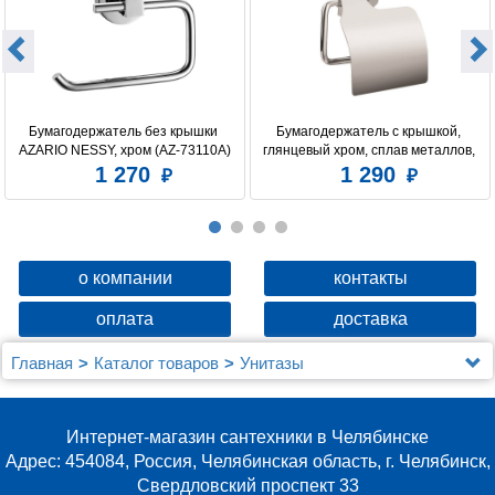
Бумагодержатель без крышки 
Бумагодержатель c крышкой, 
AZARIO NESSY, хром (AZ-73110A)
глянцевый хром, сплав металлов, 
Amur, Milardo, AMUSMC0M43
1 270
1 290
о компании
контакты
оплата
доставка
Главная
Каталог товаров
Унитазы
Унитазы Berges Wasserhaus
Комплект Berges NOVUM 525, кнопка F3, унитаз
PUMA Rimless 51 см, сиденье дюропласт Toma Slim SO
Интернет-магазин сантехники в Челябинске
Адрес: 454084, Россия, Челябинская область, г. Челябинск,
Свердловский проспект 33