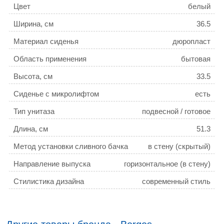
Цвет
белый
Ширина, см
36.5
Материал сиденья
дюропласт
Область применения
бытовая
Высота, см
33.5
Сиденье с микролифтом
есть
Тип унитаза
подвесной / готовое
решение
Длина, см
51.3
Метод установки сливного бачка
в стену (скрытый)
Направление выпуска
горизонтальное (в стену)
Стилистика дизайна
современный стиль
Режим слива воды
две кнопки (режим эконом)
Безободковый унитаз
да