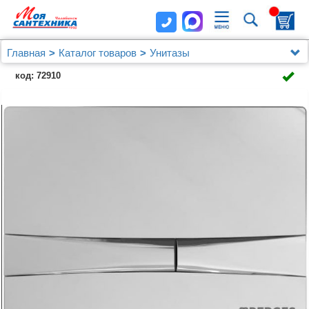
Главная
Каталог товаров
Унитазы
Унитазы Berges Wasserhaus
код: 72910
Комплект Berges NOVUM 525, кнопка F3, унитаз
PUMA Rimless 51 см, сиденье дюропласт Toma Slim SO