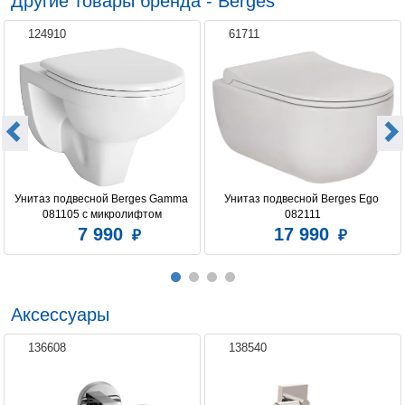
Другие товары бренда - Berges
124910
61711
Унитаз подвесной Berges Gamma 
Унитаз подвесной Berges Ego 
081105 c микролифтом
082111
7 990
17 990
Аксессуары
136608
138540