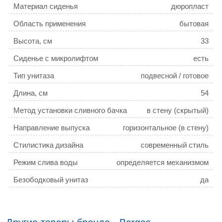
Материал сиденья
дюропласт
Область применения
бытовая
Высота, см
33
Сиденье с микролифтом
есть
Тип унитаза
подвесной / готовое
решение
Длина, см
54
Метод установки сливного бачка
в стену (скрытый)
Направление выпуска
горизонтальное (в стену)
Стилистика дизайна
современный стиль
Режим слива воды
определяется механизмом
системы инсталляции
Безободковый унитаз
да
Цвет сиденья
белый
Система антивсплеск
нет