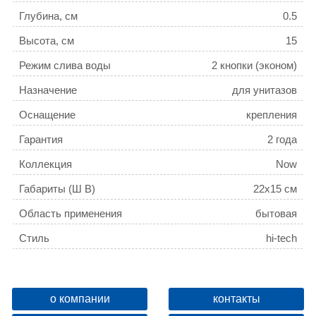
Глубина, см
0.5
Высота, см
15
Режим слива воды
2 кнопки (эконом)
Назначение
для унитазов
Оснащение
крепления
Гарантия
2 года
Коллекция
Now
Габариты (Ш В)
22x15 см
Область применения
бытовая
Стиль
hi-tech
Название цвета
хром матовый
Управление
механическое
о компании
контакты
Поверхность
Матовая