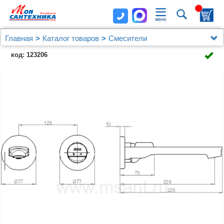
Главная
Каталог товаров
Смесители
Смесители E.C.A.
код: 123206
Смеситель для раковины E.C.A. Myra
102167603HEX-YY хром